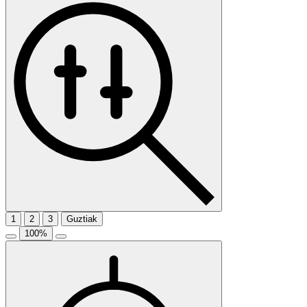
1
2
3
Guztiak
100
%