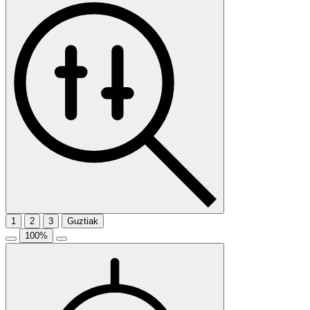
1
2
3
Guztiak
100
%