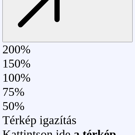
200%
150%
100%
75%
50%
Térkép igazítás
Kattintson ide
a térkép