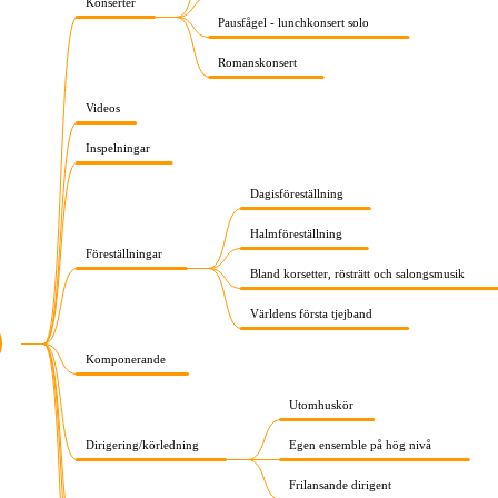
Konserter
Pausfågel - lunchkonsert solo
Romanskonsert
Videos
Inspelningar
Dagisföreställning
Halmföreställning
Föreställningar
Bland korsetter, rösträtt och salongsmusik
Världens första tjejband
Komponerande
Utomhuskör
Dirigering/körledning
Egen ensemble på hög nivå
Frilansande dirigent