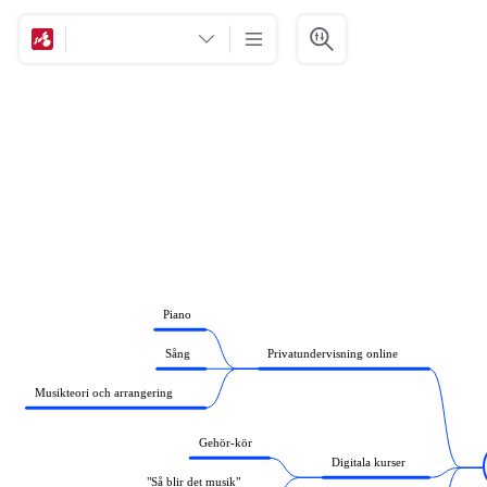
Piano
Sång
Privatundervisning online
Musikteori och arrangering
Gehör-kör
Digitala kurser
"Så blir det musik"