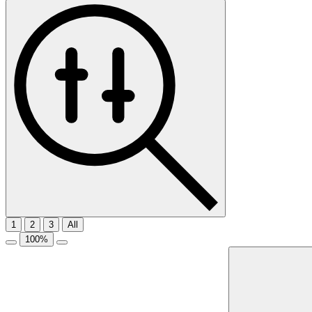
1
2
3
All
100
%