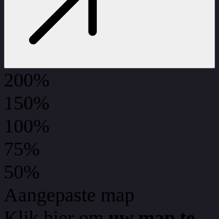
200%
150%
100%
75%
50%
Aangepaste map
Klik hier om
uw map te