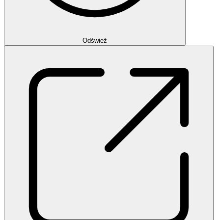
Odśwież