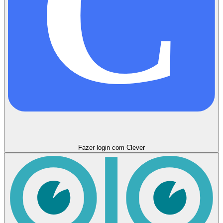
C
Fazer login com Clever