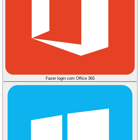
Fazer login com Office 365