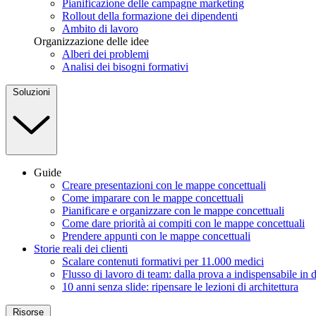
Pianificazione delle campagne marketing
Rollout della formazione dei dipendenti
Ambito di lavoro
Organizzazione delle idee
Alberi dei problemi
Analisi dei bisogni formativi
Soluzioni
Guide
Creare presentazioni con le mappe concettuali
Come imparare con le mappe concettuali
Pianificare e organizzare con le mappe concettuali
Come dare priorità ai compiti con le mappe concettuali
Prendere appunti con le mappe concettuali
Storie reali dei clienti
Scalare contenuti formativi per 11.000 medici
Flusso di lavoro di team: dalla prova a indispensabile in 
10 anni senza slide: ripensare le lezioni di architettura
Risorse