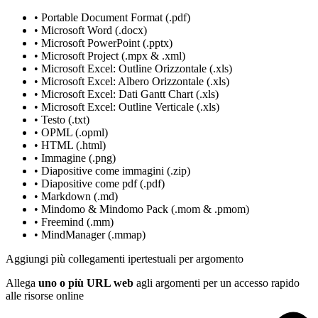
• Portable Document Format (.pdf)
• Microsoft Word (.docx)
• Microsoft PowerPoint (.pptx)
• Microsoft Project (.mpx & .xml)
• Microsoft Excel: Outline Orizzontale (.xls)
• Microsoft Excel: Albero Orizzontale (.xls)
• Microsoft Excel: Dati Gantt Chart (.xls)
• Microsoft Excel: Outline Verticale (.xls)
• Testo (.txt)
• OPML (.opml)
• HTML (.html)
• Immagine (.png)
• Diapositive come immagini (.zip)
• Diapositive come pdf (.pdf)
• Markdown (.md)
• Mindomo & Mindomo Pack (.mom & .pmom)
• Freemind (.mm)
• MindManager (.mmap)
Aggiungi più collegamenti ipertestuali per argomento
Allega
uno o più URL web
agli argomenti per un accesso rapido
alle risorse online