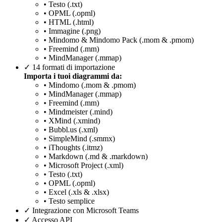
• Testo (.txt)
• OPML (.opml)
• HTML (.html)
• Immagine (.png)
• Mindomo & Mindomo Pack (.mom & .pmom)
• Freemind (.mm)
• MindManager (.mmap)
✓
14 formati di importazione
Importa i tuoi diagrammi da:
• Mindomo (.mom & .pmom)
• MindManager (.mmap)
• Freemind (.mm)
• Mindmeister (.mind)
• XMind (.xmind)
• Bubbl.us (.xml)
• SimpleMind (.smmx)
• iThoughts (.itmz)
• Markdown (.md & .markdown)
• Microsoft Project (.xml)
• Testo (.txt)
• OPML (.opml)
• Excel (.xls & .xlsx)
• Testo semplice
✓
Integrazione con Microsoft Teams
✓
Accesso API