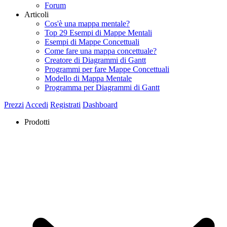
Forum
Articoli
Cos'è una mappa mentale?
Top 29 Esempi di Mappe Mentali
Esempi di Mappe Concettuali
Come fare una mappa concettuale?
Creatore di Diagrammi di Gantt
Programmi per fare Mappe Concettuali
Modello di Mappa Mentale
Programma per Diagrammi di Gantt
Prezzi
Accedi
Registrati
Dashboard
Prodotti