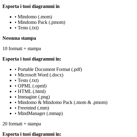
Esporta i tuoi diagrammi in
• Mindomo (.mom)
• Mindomo Pack (.pmom)
• Testo (.txt)
Nessuna stampa
10 formati + stampa
Esporta i tuoi diagrammi in:
• Portable Document Format (.pdf)
• Microsoft Word (.docx)
• Testo (.txt)
• OPML (.opml)
• HTML (.html)
• Immagine (.png)
• Mindomo & Mindomo Pack (.mom & .pmom)
• Freemind (.mm)
• MindManager (.mmap)
20 formati + stampa
Esporta i tuoi diagrammi in: