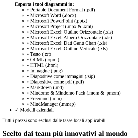
Esporta i tuoi diagrammi in:
• Portable Document Format (.pdf)
• Microsoft Word (.docx)
• Microsoft PowerPoint (.pptx)
• Microsoft Project (.mpx & .xml)
• Microsoft Excel: Outline Orizzontale (.xls)
• Microsoft Excel: Albero Orizzontale (.xls)
• Microsoft Excel: Dati Gantt Chart (.xls)
• Microsoft Excel: Outline Verticale (.xls)
• Testo (.txt)
• OPML (.opml)
• HTML (.html)
• Immagine (.png)
• Diapositive come immagini (.zip)
• Diapositive come pdf (.pdf)
• Markdown (.md)
• Mindomo & Mindomo Pack (.mom & .pmom)
• Freemind (.mm)
• MindManager (.mmap)
✓
Modelli aziendali
Tutti i prezzi sono esclusi dalle tasse locali applicabili
Scelto dai team più innovativi al mondo