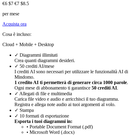
€6
$7
€7
$8.5
per mese
Acquista ora
Cosa è incluso:
Cloud + Mobile + Desktop
✓
Diagrammi illimitati
Crea quanti diagrammi desideri.
✓
50 crediti AI/mese
I crediti AI sono necessari per utilizzare le funzionalità AI di
Mindomo.
1 credito AI ti permetterà di generare circa 1000 parole
.
Ogni mese di abbonamento ti garantisce
50 crediti AI
.
✓
Allegati di file e multimedia
Carica file video e audio e arricchisci il tuo diagramma.
Registra e allega note audio ai tuoi argomenti al volo.
✓
Stampa
✓
10 formati di esportazione
Esporta i tuoi diagrammi in:
• Portable Document Format (.pdf)
• Microsoft Word (.docx)