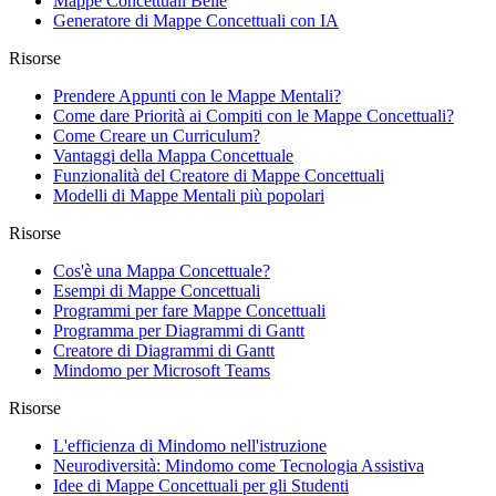
Mappe Concettuali Belle
Generatore di Mappe Concettuali con IA
Risorse
Prendere Appunti con le Mappe Mentali?
Come dare Priorità ai Compiti con le Mappe Concettuali?
Come Creare un Curriculum?
Vantaggi della Mappa Concettuale
Funzionalità del Creatore di Mappe Concettuali
Modelli di Mappe Mentali più popolari
Risorse
Cos'è una Mappa Concettuale?
Esempi di Mappe Concettuali
Programmi per fare Mappe Concettuali
Programma per Diagrammi di Gantt
Creatore di Diagrammi di Gantt
Mindomo per Microsoft Teams
Risorse
L'efficienza di Mindomo nell'istruzione
Neurodiversità: Mindomo come Tecnologia Assistiva
Idee di Mappe Concettuali per gli Studenti