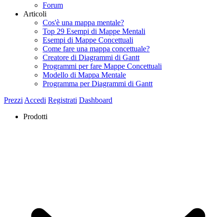
Forum
Articoli
Cos'è una mappa mentale?
Top 29 Esempi di Mappe Mentali
Esempi di Mappe Concettuali
Come fare una mappa concettuale?
Creatore di Diagrammi di Gantt
Programmi per fare Mappe Concettuali
Modello di Mappa Mentale
Programma per Diagrammi di Gantt
Prezzi
Accedi
Registrati
Dashboard
Prodotti