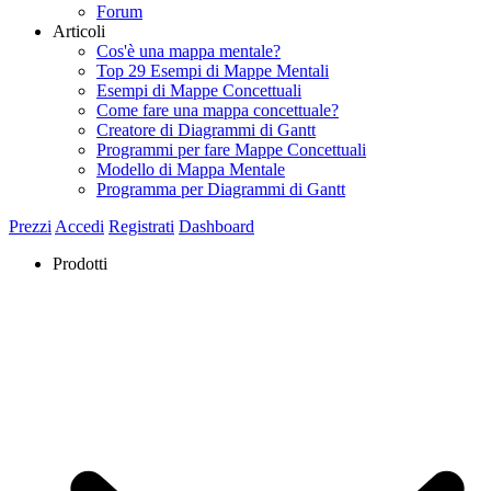
Forum
Articoli
Cos'è una mappa mentale?
Top 29 Esempi di Mappe Mentali
Esempi di Mappe Concettuali
Come fare una mappa concettuale?
Creatore di Diagrammi di Gantt
Programmi per fare Mappe Concettuali
Modello di Mappa Mentale
Programma per Diagrammi di Gantt
Prezzi
Accedi
Registrati
Dashboard
Prodotti