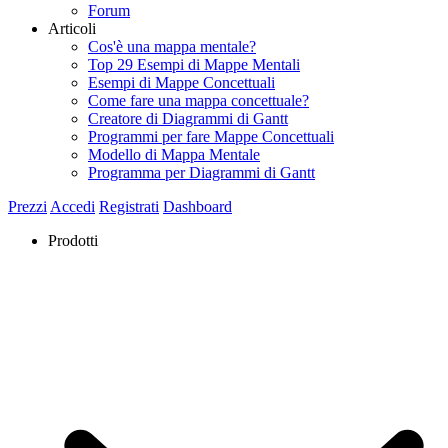
Forum
Articoli
Cos'è una mappa mentale?
Top 29 Esempi di Mappe Mentali
Esempi di Mappe Concettuali
Come fare una mappa concettuale?
Creatore di Diagrammi di Gantt
Programmi per fare Mappe Concettuali
Modello di Mappa Mentale
Programma per Diagrammi di Gantt
Prezzi
Accedi
Registrati
Dashboard
Prodotti