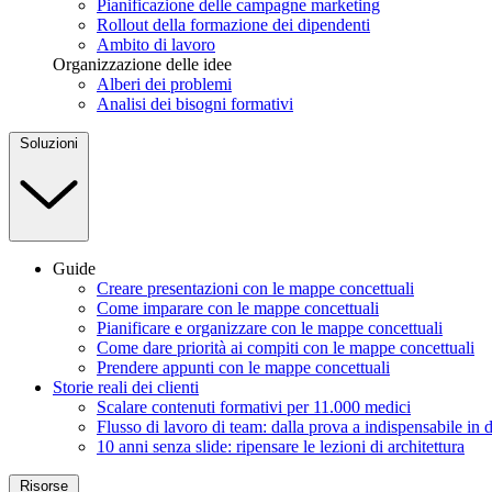
Pianificazione delle campagne marketing
Rollout della formazione dei dipendenti
Ambito di lavoro
Organizzazione delle idee
Alberi dei problemi
Analisi dei bisogni formativi
Soluzioni
Guide
Creare presentazioni con le mappe concettuali
Come imparare con le mappe concettuali
Pianificare e organizzare con le mappe concettuali
Come dare priorità ai compiti con le mappe concettuali
Prendere appunti con le mappe concettuali
Storie reali dei clienti
Scalare contenuti formativi per 11.000 medici
Flusso di lavoro di team: dalla prova a indispensabile in 
10 anni senza slide: ripensare le lezioni di architettura
Risorse