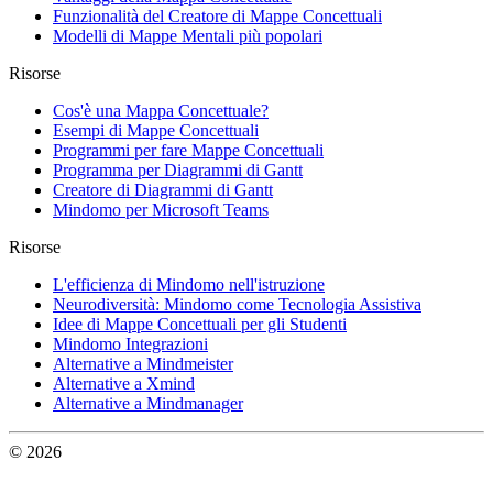
Funzionalità del Creatore di Mappe Concettuali
Modelli di Mappe Mentali più popolari
Risorse
Cos'è una Mappa Concettuale?
Esempi di Mappe Concettuali
Programmi per fare Mappe Concettuali
Programma per Diagrammi di Gantt
Creatore di Diagrammi di Gantt
Mindomo per Microsoft Teams
Risorse
L'efficienza di Mindomo nell'istruzione
Neurodiversità: Mindomo come Tecnologia Assistiva
Idee di Mappe Concettuali per gli Studenti
Mindomo Integrazioni
Alternative a Mindmeister
Alternative a Xmind
Alternative a Mindmanager
© 2026