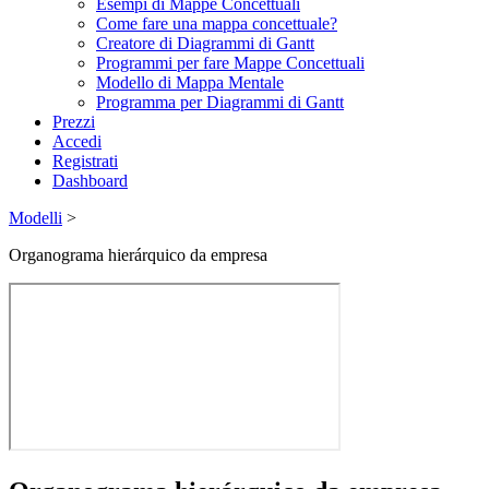
Esempi di Mappe Concettuali
Come fare una mappa concettuale?
Creatore di Diagrammi di Gantt
Programmi per fare Mappe Concettuali
Modello di Mappa Mentale
Programma per Diagrammi di Gantt
Prezzi
Accedi
Registrati
Dashboard
Modelli
>
Organograma hierárquico da empresa