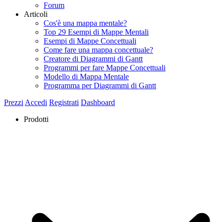
Forum
Articoli
Cos'è una mappa mentale?
Top 29 Esempi di Mappe Mentali
Esempi di Mappe Concettuali
Come fare una mappa concettuale?
Creatore di Diagrammi di Gantt
Programmi per fare Mappe Concettuali
Modello di Mappa Mentale
Programma per Diagrammi di Gantt
Prezzi
Accedi
Registrati
Dashboard
Prodotti