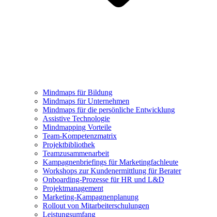
Mindmaps für Bildung
Mindmaps für Unternehmen
Mindmaps für die persönliche Entwicklung
Assistive Technologie
Mindmapping Vorteile
Team-Kompetenzmatrix
Projektbibliothek
Teamzusammenarbeit
Kampagnenbriefings für Marketingfachleute
Workshops zur Kundenermittlung für Berater
Onboarding-Prozesse für HR und L&D
Projektmanagement
Marketing-Kampagnenplanung
Rollout von Mitarbeiterschulungen
Leistungsumfang