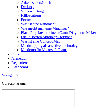
Arbeit & Persönlich
Desktop
Videoanleitungen
Hilfezentrum
Forum
Was ist eine Mindmap?
Wie macht man eine Mindmap?
Plane Projekte mit einem Gantt-Diagramm-Maker
Die 29 besten Mindmap-Beispiele
Was ist eine Concept Map?
Mindmapping als assistive Technologie
Mindomo für Microsoft Teams
Preise
Anmelden
Registrieren
Dashboard
Vorlagen
>
Coração laranja