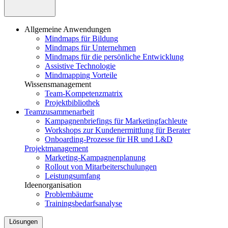
Allgemeine Anwendungen
Mindmaps für Bildung
Mindmaps für Unternehmen
Mindmaps für die persönliche Entwicklung
Assistive Technologie
Mindmapping Vorteile
Wissensmanagement
Team-Kompetenzmatrix
Projektbibliothek
Teamzusammenarbeit
Kampagnenbriefings für Marketingfachleute
Workshops zur Kundenermittlung für Berater
Onboarding-Prozesse für HR und L&D
Projektmanagement
Marketing-Kampagnenplanung
Rollout von Mitarbeiterschulungen
Leistungsumfang
Ideenorganisation
Problembäume
Trainingsbedarfsanalyse
Lösungen