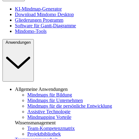
KI-Mindmap-Generator
Download Mindomo Desktop
Gliederungen Programm
Software für Gantt-Diagramme
Mindomo-Tools
Anwendungen
Allgemeine Anwendungen
Mindmaps für Bildung
Mindmaps für Unternehmen
Mindmaps für die persönliche Entwicklung
Assistive Technologie
Mindmapping Vorteile
Wissensmanagement
Team-Kompetenzmatrix
Projektbibliothek