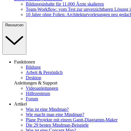
Bildungsinhalte für 11.000 Ärzte skalieren
Team-Workflow: vom Test zur unverzichtbaren Lösung 
10 Jahre ohne Folien: Architekturvorlesungen neu gedac
Resourcen
Funktionen
Bildung
Arbeit & Persönlich
Desktop
Anleitungen & Support
Videoanleitungen
Hilfezentrum
Forum
Artikel
Was ist eine Mindmap?
Wie macht man eine Mindmap?
Plane Projekte mit einem Gantt-Diagramm-Maker
Die 29 besten Mindmap-Beispiele
Was ist eine Concept Map?