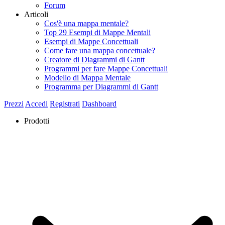
Forum
Articoli
Cos'è una mappa mentale?
Top 29 Esempi di Mappe Mentali
Esempi di Mappe Concettuali
Come fare una mappa concettuale?
Creatore di Diagrammi di Gantt
Programmi per fare Mappe Concettuali
Modello di Mappa Mentale
Programma per Diagrammi di Gantt
Prezzi
Accedi
Registrati
Dashboard
Prodotti