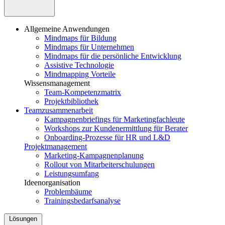
Allgemeine Anwendungen
Mindmaps für Bildung
Mindmaps für Unternehmen
Mindmaps für die persönliche Entwicklung
Assistive Technologie
Mindmapping Vorteile
Wissensmanagement
Team-Kompetenzmatrix
Projektbibliothek
Teamzusammenarbeit
Kampagnenbriefings für Marketingfachleute
Workshops zur Kundenermittlung für Berater
Onboarding-Prozesse für HR und L&D
Projektmanagement
Marketing-Kampagnenplanung
Rollout von Mitarbeiterschulungen
Leistungsumfang
Ideenorganisation
Problembäume
Trainingsbedarfsanalyse
Lösungen