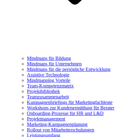
Mindmaps für Bildung
Mindmaps für Unternehmen
Mindmaps für die persönliche Entwicklung
Assistive Technologie
Mindmapping Vorteile
Team-Kompetenzmatrix
Projektbibliothek
Teamzusammenarbeit
Kampagnenbriefings für Marketingfachleute
Workshops zur Kundenermittlung für Berater
Onboarding-Prozesse für HR und L&D
Projektmanagement
Marketing-Kampagnenplanung
Rollout von Mitarbeiterschulungen
Leistungsumfang