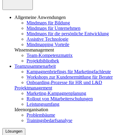
Allgemeine Anwendungen
Mindmaps für Bildung
Mindmaps für Unternehmen
Mindmaps für die persönliche Entwicklung
Assistive Technologie
Mindmapping Vorteile
Wissensmanagement
Team-Kompetenzmatrix
Projektbibliothek
Teamzusammenarbeit
Kampagnenbriefings für Marketingfachleute
Workshops zur Kundenermittlung für Berater
Onboarding-Prozesse für HR und L&D
Projektmanagement
Marketing-Kampagnenplanung
Rollout von Mitarbeiterschulungen
Leistungsumfang
Ideenorganisation
Problembäume
Trainingsbedarfsanalyse
Lösungen