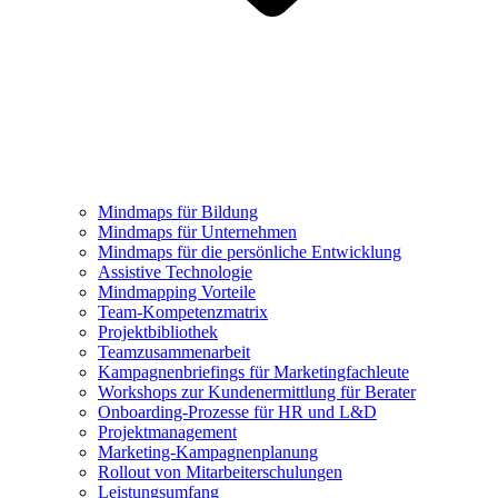
Mindmaps für Bildung
Mindmaps für Unternehmen
Mindmaps für die persönliche Entwicklung
Assistive Technologie
Mindmapping Vorteile
Team-Kompetenzmatrix
Projektbibliothek
Teamzusammenarbeit
Kampagnenbriefings für Marketingfachleute
Workshops zur Kundenermittlung für Berater
Onboarding-Prozesse für HR und L&D
Projektmanagement
Marketing-Kampagnenplanung
Rollout von Mitarbeiterschulungen
Leistungsumfang