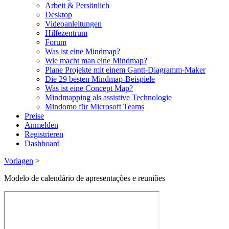
Arbeit & Persönlich
Desktop
Videoanleitungen
Hilfezentrum
Forum
Was ist eine Mindmap?
Wie macht man eine Mindmap?
Plane Projekte mit einem Gantt-Diagramm-Maker
Die 29 besten Mindmap-Beispiele
Was ist eine Concept Map?
Mindmapping als assistive Technologie
Mindomo für Microsoft Teams
Preise
Anmelden
Registrieren
Dashboard
Vorlagen
>
Modelo de calendário de apresentações e reuniões