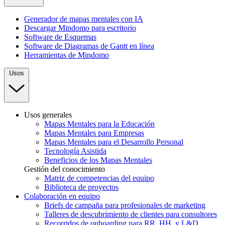
Generador de mapas mentales con IA
Descargar Mindomo para escritorio
Software de Esquemas
Software de Diagramas de Gantt en línea
Herramientas de Mindomo
Usos
Usos generales
Mapas Mentales para la Educación
Mapas Mentales para Empresas
Mapas Mentales para el Desarrollo Personal
Tecnología Asistida
Beneficios de los Mapas Mentales
Gestión del conocimiento
Matriz de competencias del equipo
Biblioteca de proyectos
Colaboración en equipo
Briefs de campaña para profesionales de marketing
Talleres de descubrimiento de clientes para consultores
Recorridos de onboarding para RR. HH. y L&D