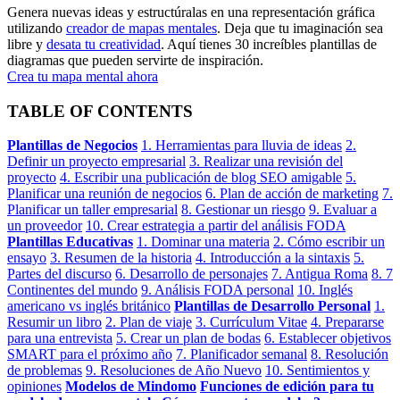
Genera nuevas ideas y estructúralas en una representación gráfica
utilizando
creador de mapas mentales
. Deja que tu imaginación sea
libre y
desata tu creatividad
. Aquí tienes 30 increíbles plantillas de
diagramas que pueden servirte de inspiración.
Crea tu mapa mental ahora
TABLE OF CONTENTS
Plantillas de Negocios
1. Herramientas para lluvia de ideas
2.
Definir un proyecto empresarial
3. Realizar una revisión del
proyecto
4. Escribir una publicación de blog SEO amigable
5.
Planificar una reunión de negocios
6. Plan de acción de marketing
7.
Planificar un taller empresarial
8. Gestionar un riesgo
9. Evaluar a
un proveedor
10. Crear estrategia a partir del análisis FODA
Plantillas Educativas
1. Dominar una materia
2. Cómo escribir un
ensayo
3. Resumen de la historia
4. Introducción a la sintaxis
5.
Partes del discurso
6. Desarrollo de personajes
7. Antigua Roma
8. 7
Continentes del mundo
9. Análisis FODA personal
10. Inglés
americano vs inglés británico
Plantillas de Desarrollo Personal
1.
Resumir un libro
2. Plan de viaje
3. Currículum Vitae
4. Prepararse
para una entrevista
5. Crear un plan de bodas
6. Establecer objetivos
SMART para el próximo año
7. Planificador semanal
8. Resolución
de problemas
9. Resoluciones de Año Nuevo
10. Sentimientos y
opiniones
Modelos de Mindomo
Funciones de edición para tu