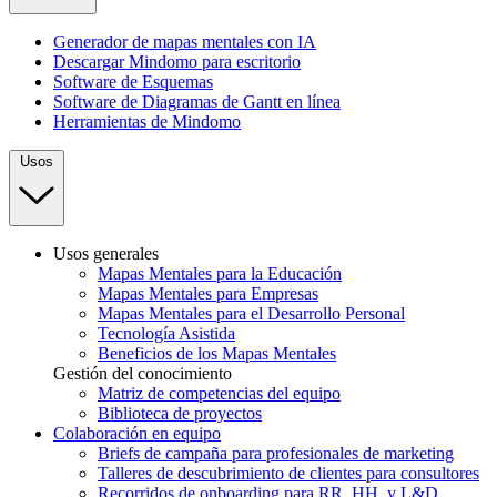
Generador de mapas mentales con IA
Descargar Mindomo para escritorio
Software de Esquemas
Software de Diagramas de Gantt en línea
Herramientas de Mindomo
Usos
Usos generales
Mapas Mentales para la Educación
Mapas Mentales para Empresas
Mapas Mentales para el Desarrollo Personal
Tecnología Asistida
Beneficios de los Mapas Mentales
Gestión del conocimiento
Matriz de competencias del equipo
Biblioteca de proyectos
Colaboración en equipo
Briefs de campaña para profesionales de marketing
Talleres de descubrimiento de clientes para consultores
Recorridos de onboarding para RR. HH. y L&D