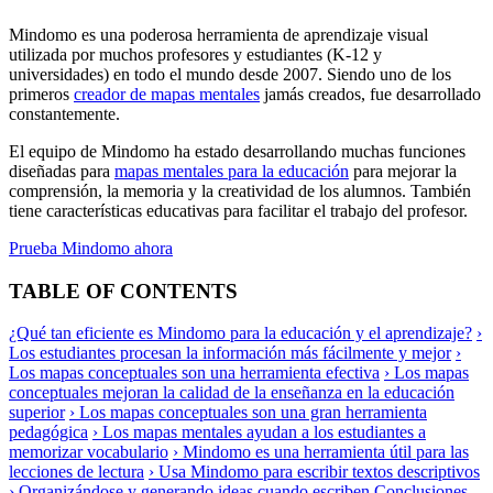
Mindomo es una poderosa herramienta de aprendizaje visual
utilizada por muchos profesores y estudiantes (K-12 y
universidades) en todo el mundo desde 2007. Siendo uno de los
primeros
creador de mapas mentales
jamás creados, fue desarrollado
constantemente.
El equipo de Mindomo ha estado desarrollando muchas funciones
diseñadas para
mapas mentales para la educación
para mejorar la
comprensión, la memoria y la creatividad de los alumnos. También
tiene características educativas para facilitar el trabajo del profesor.
Prueba Mindomo ahora
TABLE OF CONTENTS
¿Qué tan eficiente es Mindomo para la educación y el aprendizaje?
›
Los estudiantes procesan la información más fácilmente y mejor
›
Los mapas conceptuales son una herramienta efectiva
› Los mapas
conceptuales mejoran la calidad de la enseñanza en la educación
superior
› Los mapas conceptuales son una gran herramienta
pedagógica
› Los mapas mentales ayudan a los estudiantes a
memorizar vocabulario
› Mindomo es una herramienta útil para las
lecciones de lectura
› Usa Mindomo para escribir textos descriptivos
› Organizándose y generando ideas cuando escriben
Conclusiones