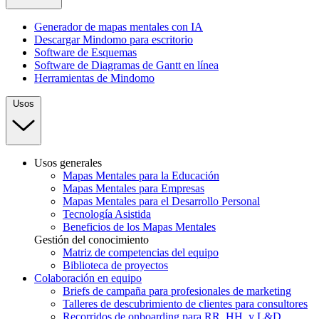
Generador de mapas mentales con IA
Descargar Mindomo para escritorio
Software de Esquemas
Software de Diagramas de Gantt en línea
Herramientas de Mindomo
Usos
Usos generales
Mapas Mentales para la Educación
Mapas Mentales para Empresas
Mapas Mentales para el Desarrollo Personal
Tecnología Asistida
Beneficios de los Mapas Mentales
Gestión del conocimiento
Matriz de competencias del equipo
Biblioteca de proyectos
Colaboración en equipo
Briefs de campaña para profesionales de marketing
Talleres de descubrimiento de clientes para consultores
Recorridos de onboarding para RR. HH. y L&D