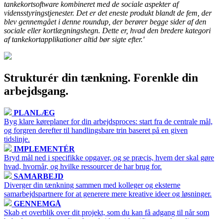
tankekortsoftware kombineret med de sociale aspekter af
vidensstyringstjenester. Det er det eneste produkt blandt de fem, der
blev gennemgået i denne roundup, der berører begge sider af den
sociale eller kortlægningshegn. Dette er, hvad den bredere kategori
af tankekortapplikationer altid bør sigte efter.'
Strukturér din tænkning. Forenkle din
arbejdsgang.
PLANLÆG
Byg klare køreplaner for din arbejdsproces: start fra de centrale mål,
og forgren derefter til handlingsbare trin baseret på en given
tidslinje.
IMPLEMENTÉR
Bryd mål ned i specifikke opgaver, og se præcis, hvem der skal gøre
hvad, hvornår, og hvilke ressourcer de har brug for.
SAMARBEJD
Diverger din tænkning sammen med kolleger og eksterne
samarbejdspartnere for at generere mere kreative ideer og løsninger.
GENNEMGÅ
Skab et overblik over dit projekt, som du kan få adgang til når som