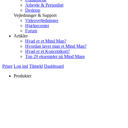
Arbejde & Personligt
Desktop
Vejledninger & Support
Videovejledninger
Hjælpecenter
Forum
Artikler
Hvad er et Mind Map?
Hvordan laver man et Mind Map?
Hvad er et Konceptkort?
Top 29 eksempler på Mind Maps
Priser
Log ind
Tilmeld
Dashboard
Produkter