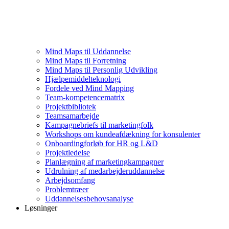
Mind Maps til Uddannelse
Mind Maps til Forretning
Mind Maps til Personlig Udvikling
Hjælpemiddelteknologi
Fordele ved Mind Mapping
Team-kompetencematrix
Projektbibliotek
Teamsamarbejde
Kampagnebriefs til marketingfolk
Workshops om kundeafdækning for konsulenter
Onboardingforløb for HR og L&D
Projektledelse
Planlægning af marketingkampagner
Udrulning af medarbejderuddannelse
Arbejdsomfang
Problemtræer
Uddannelsesbehovsanalyse
Løsninger