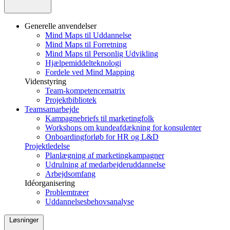
Generelle anvendelser
Mind Maps til Uddannelse
Mind Maps til Forretning
Mind Maps til Personlig Udvikling
Hjælpemiddelteknologi
Fordele ved Mind Mapping
Videnstyring
Team-kompetencematrix
Projektbibliotek
Teamsamarbejde
Kampagnebriefs til marketingfolk
Workshops om kundeafdækning for konsulenter
Onboardingforløb for HR og L&D
Projektledelse
Planlægning af marketingkampagner
Udrulning af medarbejderuddannelse
Arbejdsomfang
Idéorganisering
Problemtræer
Uddannelsesbehovsanalyse
Løsninger