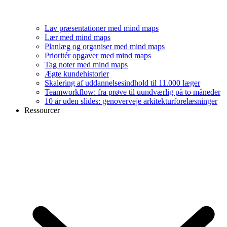
Lav præsentationer med mind maps
Lær med mind maps
Planlæg og organiser med mind maps
Prioritér opgaver med mind maps
Tag noter med mind maps
Ægte kundehistorier
Skalering af uddannelsesindhold til 11.000 læger
Teamworkflow: fra prøve til uundværlig på to måneder
10 år uden slides: genoverveje arkitekturforelæsninger
Ressourcer