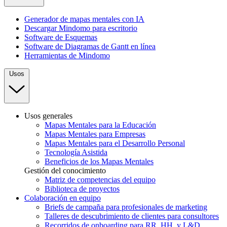
Generador de mapas mentales con IA
Descargar Mindomo para escritorio
Software de Esquemas
Software de Diagramas de Gantt en línea
Herramientas de Mindomo
Usos
Usos generales
Mapas Mentales para la Educación
Mapas Mentales para Empresas
Mapas Mentales para el Desarrollo Personal
Tecnología Asistida
Beneficios de los Mapas Mentales
Gestión del conocimiento
Matriz de competencias del equipo
Biblioteca de proyectos
Colaboración en equipo
Briefs de campaña para profesionales de marketing
Talleres de descubrimiento de clientes para consultores
Recorridos de onboarding para RR. HH. y L&D