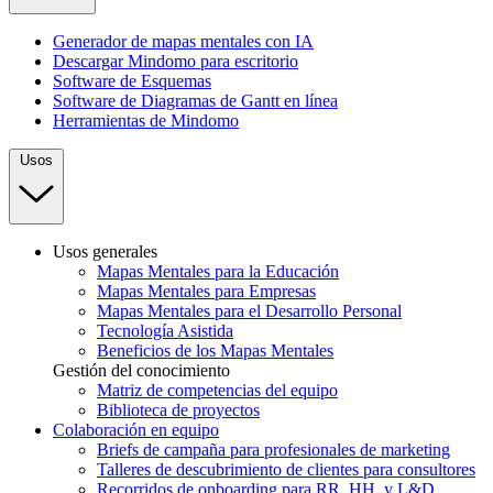
Generador de mapas mentales con IA
Descargar Mindomo para escritorio
Software de Esquemas
Software de Diagramas de Gantt en línea
Herramientas de Mindomo
Usos
Usos generales
Mapas Mentales para la Educación
Mapas Mentales para Empresas
Mapas Mentales para el Desarrollo Personal
Tecnología Asistida
Beneficios de los Mapas Mentales
Gestión del conocimiento
Matriz de competencias del equipo
Biblioteca de proyectos
Colaboración en equipo
Briefs de campaña para profesionales de marketing
Talleres de descubrimiento de clientes para consultores
Recorridos de onboarding para RR. HH. y L&D