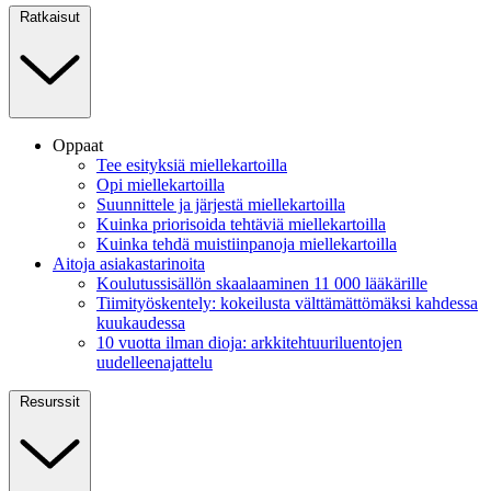
Ratkaisut
Oppaat
Tee esityksiä miellekartoilla
Opi miellekartoilla
Suunnittele ja järjestä miellekartoilla
Kuinka priorisoida tehtäviä miellekartoilla
Kuinka tehdä muistiinpanoja miellekartoilla
Aitoja asiakastarinoita
Koulutussisällön skaalaaminen 11 000 lääkärille
Tiimityöskentely: kokeilusta välttämättömäksi kahdessa
kuukaudessa
10 vuotta ilman dioja: arkkitehtuuriluentojen
uudelleenajattelu
Resurssit