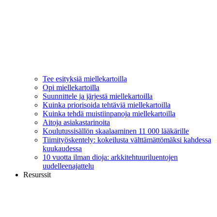
Tee esityksiä miellekartoilla
Opi miellekartoilla
Suunnittele ja järjestä miellekartoilla
Kuinka priorisoida tehtäviä miellekartoilla
Kuinka tehdä muistiinpanoja miellekartoilla
Aitoja asiakastarinoita
Koulutussisällön skaalaaminen 11 000 lääkärille
Tiimityöskentely: kokeilusta välttämättömäksi kahdessa
kuukaudessa
10 vuotta ilman dioja: arkkitehtuuriluentojen
uudelleenajattelu
Resurssit