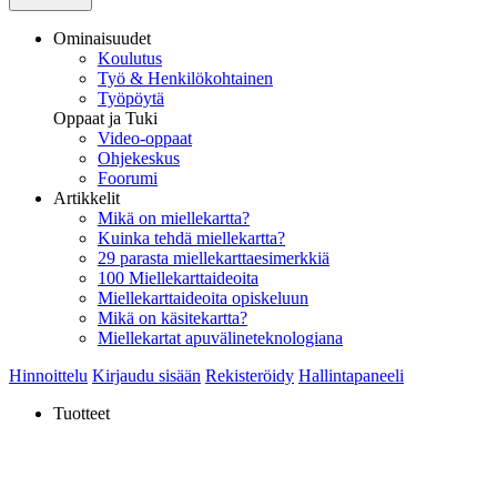
Ominaisuudet
Koulutus
Työ & Henkilökohtainen
Työpöytä
Oppaat ja Tuki
Video-oppaat
Ohjekeskus
Foorumi
Artikkelit
Mikä on miellekartta?
Kuinka tehdä miellekartta?
29 parasta miellekarttaesimerkkiä
100 Miellekarttaideoita
Miellekarttaideoita opiskeluun
Mikä on käsitekartta?
Miellekartat apuvälineteknologiana
Hinnoittelu
Kirjaudu sisään
Rekisteröidy
Hallintapaneeli
Tuotteet