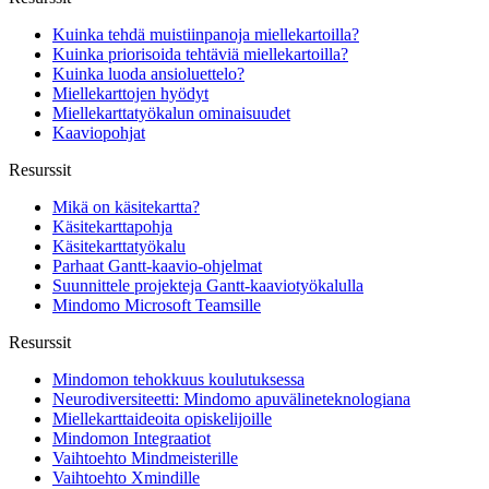
Kuinka tehdä muistiinpanoja miellekartoilla?
Kuinka priorisoida tehtäviä miellekartoilla?
Kuinka luoda ansioluettelo?
Miellekarttojen hyödyt
Miellekarttatyökalun ominaisuudet
Kaaviopohjat
Resurssit
Mikä on käsitekartta?
Käsitekarttapohja
Käsitekarttatyökalu
Parhaat Gantt-kaavio-ohjelmat
Suunnittele projekteja Gantt-kaaviotyökalulla
Mindomo Microsoft Teamsille
Resurssit
Mindomon tehokkuus koulutuksessa
Neurodiversiteetti: Mindomo apuvälineteknologiana
Miellekarttaideoita opiskelijoille
Mindomon Integraatiot
Vaihtoehto Mindmeisterille
Vaihtoehto Xmindille