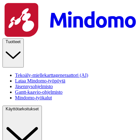
Tuotteet
Tekoäly-miellekarttageneraattori (AI)
Lataa Mindomo-työpöytä
Jäsennysohjelmisto
Gantt-kaavio-ohjelmisto
Mindomo-työkalut
Käyttötarkoitukset