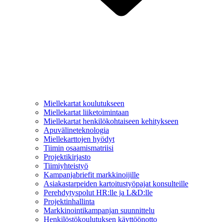
Miellekartat koulutukseen
Miellekartat liiketoimintaan
Miellekartat henkilökohtaiseen kehitykseen
Apuvälineteknologia
Miellekarttojen hyödyt
Tiimin osaamismatriisi
Projektikirjasto
Tiimiyhteistyö
Kampanjabriefit markkinoijille
Asiakastarpeiden kartoitustyöpajat konsulteille
Perehdytyspolut HR:lle ja L&D:lle
Projektinhallinta
Markkinointikampanjan suunnittelu
Henkilöstökoulutuksen käyttöönotto