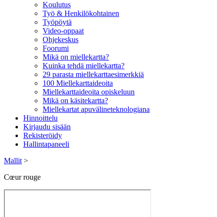
Koulutus
Työ & Henkilökohtainen
Työpöytä
Video-oppaat
Ohjekeskus
Foorumi
Mikä on miellekartta?
Kuinka tehdä miellekartta?
29 parasta miellekarttaesimerkkiä
100 Miellekarttaideoita
Miellekarttaideoita opiskeluun
Mikä on käsitekartta?
Miellekartat apuvälineteknologiana
Hinnoittelu
Kirjaudu sisään
Rekisteröidy
Hallintapaneeli
Mallit
>
Cœur rouge