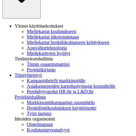
Yleiset käyttötarkoitukset
Miellekartat koulutukseen
Miellekartat liiketoimintaan
Miellekartat henkilökohtaiseen kehitykseen
Apuvälineteknologia
Miellekarttojen hyödyt
Tietämyksenhallinta
Tiimin osaamismatriisi
Projektikirjasto
Tiimiyhteistyö
Kampanjabriefit markkinoijille
Asiakastarpeiden kartoitustyöpajat konsulteille
Perehdytyspolut HR:lle ja L&D:lle
Projektinhallinta
Markkinointikampanjan suunnittelu
Henkilöstökoulutuksen käyttöönotto
Työn laajuus
Ideoiden organisointi
Ongelmapuut
Koulutustarveanalyysi