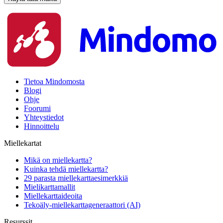
Tietoa Mindomosta
Blogi
Ohje
Foorumi
Yhteystiedot
Hinnoittelu
Miellekartat
Mikä on miellekartta?
Kuinka tehdä miellekartta?
29 parasta miellekarttaesimerkkiä
Mielikarttamallit
Miellekarttaideoita
Tekoäly-miellekarttageneraattori (AI)
Resurssit