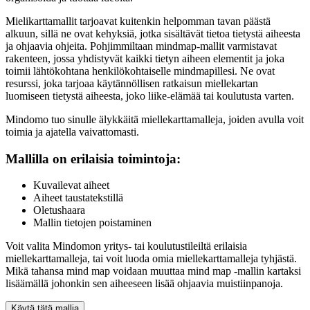
Mielikarttamallit tarjoavat kuitenkin helpomman tavan päästä
alkuun, sillä ne ovat kehyksiä, jotka sisältävät tietoa tietystä aiheesta
ja ohjaavia ohjeita. Pohjimmiltaan mindmap-mallit varmistavat
rakenteen, jossa yhdistyvät kaikki tietyn aiheen elementit ja joka
toimii lähtökohtana henkilökohtaiselle mindmapillesi. Ne ovat
resurssi, joka tarjoaa käytännöllisen ratkaisun miellekartan
luomiseen tietystä aiheesta, joko liike-elämää tai koulutusta varten.
Mindomo tuo sinulle älykkäitä miellekarttamalleja, joiden avulla voit
toimia ja ajatella vaivattomasti.
Mallilla on erilaisia toimintoja:
Kuvailevat aiheet
Aiheet taustatekstillä
Oletushaara
Mallin tietojen poistaminen
Voit valita Mindomon yritys- tai koulutustileiltä erilaisia
miellekarttamalleja, tai voit luoda omia miellekarttamalleja tyhjästä.
Mikä tahansa mind map voidaan muuttaa mind map -mallin kartaksi
lisäämällä johonkin sen aiheeseen lisää ohjaavia muistiinpanoja.
Käytä tätä mallia