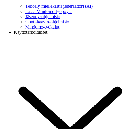
Tekoäly-miellekarttageneraattori (AI)
Lataa Mindomo-työpöytä
Jäsennysohjelmisto
Gantt-kaavio-ohjelmisto
Mindomo-työkalut
Käyttötarkoitukset