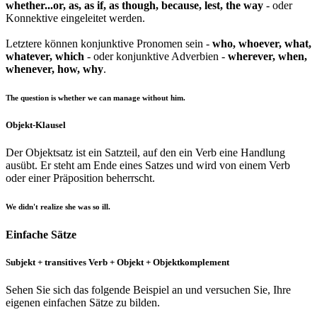
whether...or, as, as if, as though, because, lest, the way
- oder
Konnektive eingeleitet werden.
Letztere können konjunktive Pronomen sein -
who, whoever, what,
whatever, which
- oder konjunktive Adverbien -
wherever, when,
whenever, how, why
.
The question is whether we can manage without him.
Objekt-Klausel
Der Objektsatz ist ein Satzteil, auf den ein Verb eine Handlung
ausübt. Er steht am Ende eines Satzes und wird von einem Verb
oder einer Präposition beherrscht.
We didn't realize she was so ill.
Einfache Sätze
Subjekt + transitives Verb + Objekt + Objektkomplement
Sehen Sie sich das folgende Beispiel an und versuchen Sie, Ihre
eigenen einfachen Sätze zu bilden.