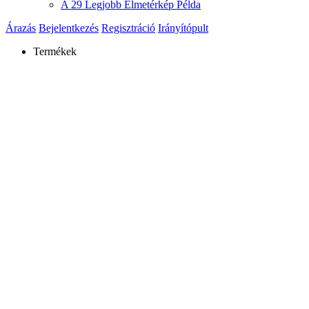
A 29 Legjobb Elmetérkép Példa
Árazás
Bejelentkezés
Regisztráció
Irányítópult
Termékek