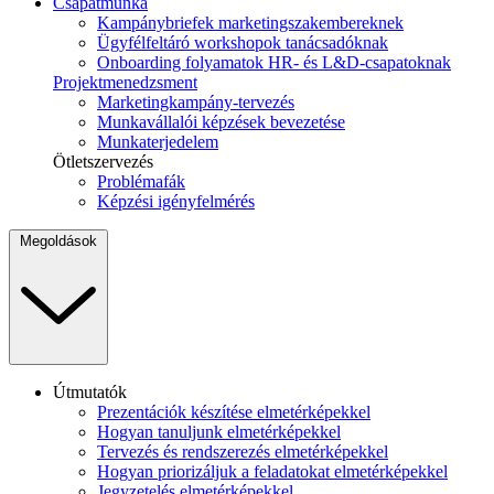
Csapatmunka
Kampánybriefek marketingszakembereknek
Ügyfélfeltáró workshopok tanácsadóknak
Onboarding folyamatok HR- és L&D-csapatoknak
Projektmenedzsment
Marketingkampány-tervezés
Munkavállalói képzések bevezetése
Munkaterjedelem
Ötletszervezés
Problémafák
Képzési igényfelmérés
Megoldások
Útmutatók
Prezentációk készítése elmetérképekkel
Hogyan tanuljunk elmetérképekkel
Tervezés és rendszerezés elmetérképekkel
Hogyan priorizáljuk a feladatokat elmetérképekkel
Jegyzetelés elmetérképekkel