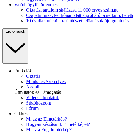
Valódi ügyféltörténetek
Oktatási tartalom skálázása 11 000 orvos számára
Csapatmunka: két hónap alatt a próbáról a nélkülözhetetl
10 év diák nélkül: az építészeti előadások újragondolása
Erőforrások
Funkciók
Oktatás
Munka és Személyes
Asztali
Útmutatók és Támogatás
Videós útmutatók
Súgóközpont
Fórum
Cikkek
Mi az az Elmetérkép?
Hogyan készítsünk Elmetérképet?
Mi az a Fogalomtérkép?