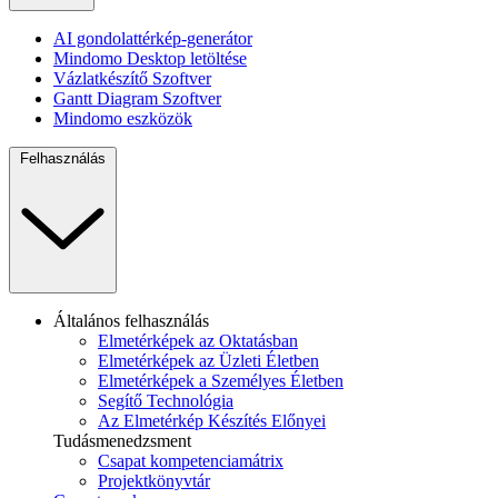
AI gondolattérkép-generátor
Mindomo Desktop letöltése
Vázlatkészítő Szoftver
Gantt Diagram Szoftver
Mindomo eszközök
Felhasználás
Általános felhasználás
Elmetérképek az Oktatásban
Elmetérképek az Üzleti Életben
Elmetérképek a Személyes Életben
Segítő Technológia
Az Elmetérkép Készítés Előnyei
Tudásmenedzsment
Csapat kompetenciamátrix
Projektkönyvtár