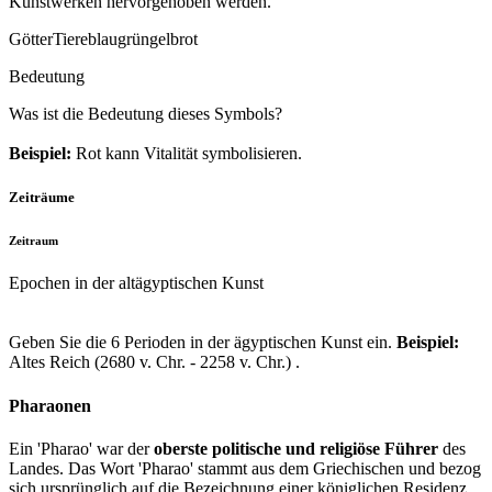
Kunstwerken hervorgehoben werden.
Götter
Tiere
blau
grün
gelb
rot
Bedeutung
Was ist die Bedeutung dieses Symbols?
Beispiel:
Rot kann Vitalität symbolisieren.
Zeiträume
Zeitraum
Epochen in der altägyptischen Kunst
Geben Sie die 6 Perioden in der ägyptischen Kunst ein.
Beispiel:
Altes Reich (2680 v. Chr. - 2258 v. Chr.) .
Pharaonen
Ein 'Pharao' war der
oberste politische und religiöse Führer
des
Landes. Das Wort 'Pharao' stammt aus dem Griechischen und bezog
sich ursprünglich auf die Bezeichnung einer königlichen Residenz.