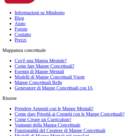
Informazioni su Mindomo
Blog
Aiuto
Forum
Contatto
Prezzi
Mappatura concettuale
Cos'è una Mappa Mentale?
Come fare Mappe Concettuali?
Esempi di Mappe Mentali
Modelli di Mappe Concettuali Vuote
Mappe Concettuali Belle
Generatore di Mappe Concettuali con IA
Risorse
Prendere Appunti con le Mappe Mentali?
Come dare Priorità ai Compiti con le Mappe Concettuali?
Come Creare un Curriculum?
Vantaggi della Mappa Concettuale
Funzionalità del Creatore di Mappe Concettuali
Modelli di Mappe Mentali più popolari