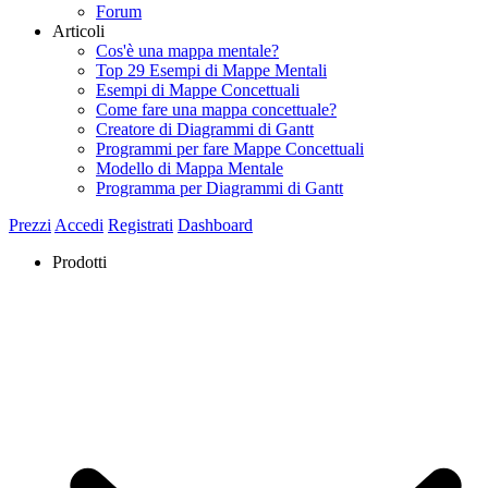
Forum
Articoli
Cos'è una mappa mentale?
Top 29 Esempi di Mappe Mentali
Esempi di Mappe Concettuali
Come fare una mappa concettuale?
Creatore di Diagrammi di Gantt
Programmi per fare Mappe Concettuali
Modello di Mappa Mentale
Programma per Diagrammi di Gantt
Prezzi
Accedi
Registrati
Dashboard
Prodotti