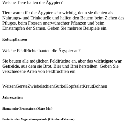
Welche Tiere hatten die Ägypter?
Tiere waren für die Ägypter sehr wichtig, denn sie dienten als
Nahrungs- und Trinkquelle und halfen den Bauern beim Ziehen des
Pfluges, beim Fressen unerwünschter Pflanzen und beim
Einstampfen der Samen. Geben Sie mehrere Beispiele ein.
Kulturpflanzen
Welche Feldfrüchte bauten die Ägypter an?
Sie bauten alle möglichen Feldfrüchte an, aber das
wichtigste war
Getreide
, aus dem sie Brot, Bier und Brei herstellten. Geben Sie
verschiedene Arten von Feldfrüchten ein.
Weizen
Gerste
Zwiebel
schien
Gurke
Kopfsalat
Kraut
Bohnen
Jahreszeiten
Shemu oder Erntesaison (März-Mai)
Periode oder Vegetationsperiode (Oktober-Februar)