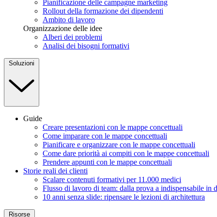
Pianificazione delle campagne marketing
Rollout della formazione dei dipendenti
Ambito di lavoro
Organizzazione delle idee
Alberi dei problemi
Analisi dei bisogni formativi
Soluzioni
Guide
Creare presentazioni con le mappe concettuali
Come imparare con le mappe concettuali
Pianificare e organizzare con le mappe concettuali
Come dare priorità ai compiti con le mappe concettuali
Prendere appunti con le mappe concettuali
Storie reali dei clienti
Scalare contenuti formativi per 11.000 medici
Flusso di lavoro di team: dalla prova a indispensabile in 
10 anni senza slide: ripensare le lezioni di architettura
Risorse