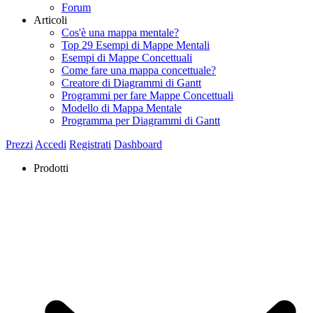
Forum
Articoli
Cos'è una mappa mentale?
Top 29 Esempi di Mappe Mentali
Esempi di Mappe Concettuali
Come fare una mappa concettuale?
Creatore di Diagrammi di Gantt
Programmi per fare Mappe Concettuali
Modello di Mappa Mentale
Programma per Diagrammi di Gantt
Prezzi
Accedi
Registrati
Dashboard
Prodotti