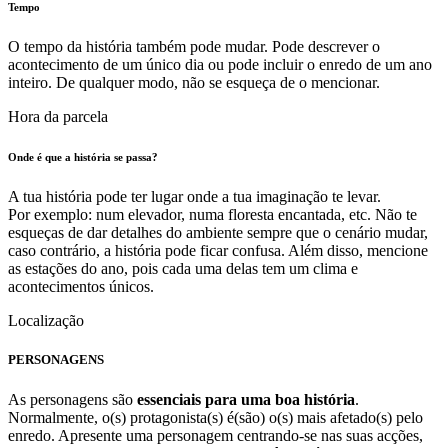
Tempo
O tempo da história também pode mudar. Pode descrever o
acontecimento de um único dia ou pode incluir o enredo de um ano
inteiro. De qualquer modo, não se esqueça de o mencionar.
Hora da parcela
Onde é que a história se passa?
A tua história pode ter lugar onde a tua imaginação te levar.
Por exemplo: num elevador, numa floresta encantada, etc. Não te
esqueças de dar detalhes do ambiente sempre que o cenário mudar,
caso contrário, a história pode ficar confusa. Além disso, mencione
as estações do ano, pois cada uma delas tem um clima e
acontecimentos únicos.
Localização
PERSONAGENS
As personagens são
essenciais para uma boa história
.
Normalmente, o(s) protagonista(s) é(são) o(s) mais afetado(s) pelo
enredo. Apresente uma personagem centrando-se nas suas acções,