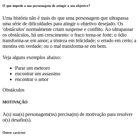
O que impede a sua personagem de atingir o seu objetivo?
Uma história não é mais do que uma personagem que ultrapassa
uma série de dificuldades para atingir o objetivo desejado. Os
'obstáculos' normalmente criam suspense e conflito. Ao ultrapassar
os obstáculos, há um crescimento: o fraco torna-se forte; o ódio
transforma-se em amor; a tristeza em felicidade; o errado em certo; a
mentira em verdade; ou o mal transforma-se em bem.
Veja alguns exemplos abaixo:
Parar um meteoro
encontrar um assassino
encontrar o amor
Obstáculos
MOTIVAÇÃO
A(s) sua(s) personagem(ns) precisa(m) de motivação para resolver
o(s) desafio(s).
Outro carácter