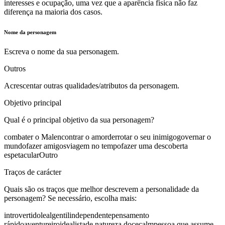
interesses e ocupação, uma vez que a aparência física não faz
diferença na maioria dos casos.
Nome da personagem
Escreva o nome da sua personagem.
Outros
Acrescentar outras qualidades/atributos da personagem.
Objetivo principal
Qual é o principal objetivo da sua personagem?
combater o Mal
encontrar o amor
derrotar o seu inimigo
governar o
mundo
fazer amigos
viagem no tempo
fazer uma descoberta
espetacular
Outro
Traços de carácter
Quais são os traços que melhor descrevem a personalidade da
personagem? Se necessário, escolha mais:
introvertido
leal
gentil
independente
pensamento
rápido
aventureiro
idealista
de natureza doce
calm
pessoa que assume