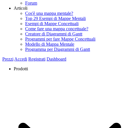
Forum
Articoli
Cos'è una mappa mentale?
Top 29 Esempi di Mappe Mentali
Esempi di Mappe Concettuali
Come fare una mappa concettuale?
Creatore di Diagrammi di Gantt
Programmi per fare Mappe Concettuali
Modello di Mappa Mentale
Programma per Diagrammi di Gantt
Prezzi
Accedi
Registrati
Dashboard
Prodotti