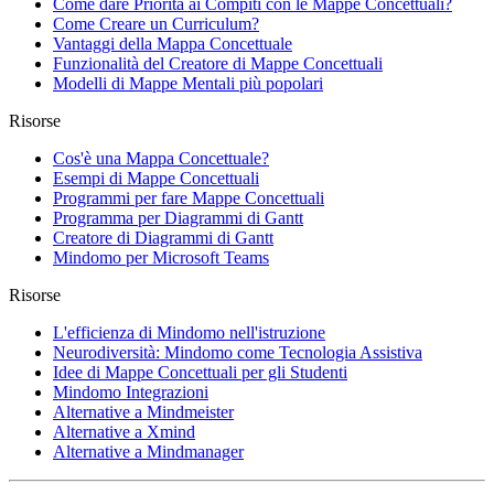
Come dare Priorità ai Compiti con le Mappe Concettuali?
Come Creare un Curriculum?
Vantaggi della Mappa Concettuale
Funzionalità del Creatore di Mappe Concettuali
Modelli di Mappe Mentali più popolari
Risorse
Cos'è una Mappa Concettuale?
Esempi di Mappe Concettuali
Programmi per fare Mappe Concettuali
Programma per Diagrammi di Gantt
Creatore di Diagrammi di Gantt
Mindomo per Microsoft Teams
Risorse
L'efficienza di Mindomo nell'istruzione
Neurodiversità: Mindomo come Tecnologia Assistiva
Idee di Mappe Concettuali per gli Studenti
Mindomo Integrazioni
Alternative a Mindmeister
Alternative a Xmind
Alternative a Mindmanager