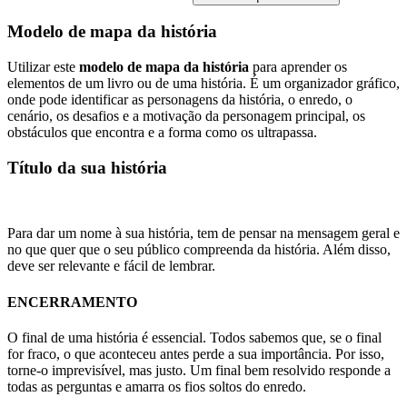
Modelo de mapa da história
Utilizar este
modelo de mapa da história
para aprender os
elementos de um livro ou de uma história. É um organizador gráfico,
onde pode identificar as personagens da história, o enredo, o
cenário, os desafios e a motivação da personagem principal, os
obstáculos que encontra e a forma como os ultrapassa.
Título da sua história
Para dar um nome à sua história, tem de pensar na mensagem geral e
no que quer que o seu público compreenda da história. Além disso,
deve ser relevante e fácil de lembrar.
ENCERRAMENTO
O final de uma história é essencial. Todos sabemos que, se o final
for fraco, o que aconteceu antes perde a sua importância. Por isso,
torne-o imprevisível, mas justo. Um final bem resolvido responde a
todas as perguntas e amarra os fios soltos do enredo.