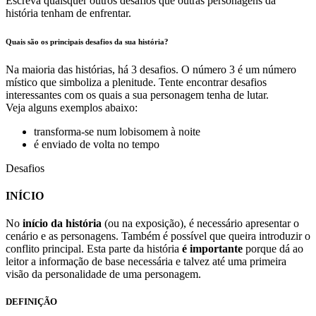
Escreva quaisquer outros desafios que outras personagens da
história tenham de enfrentar.
Quais são os principais desafios da sua história?
Na maioria das histórias, há 3 desafios. O número 3 é um número
místico que simboliza a plenitude. Tente encontrar desafios
interessantes com os quais a sua personagem tenha de lutar.
Veja alguns exemplos abaixo:
transforma-se num lobisomem à noite
é enviado de volta no tempo
Desafios
INÍCIO
No
início da história
(ou na exposição), é necessário apresentar o
cenário e as personagens. Também é possível que queira introduzir o
conflito principal. Esta parte da história
é importante
porque dá ao
leitor a informação de base necessária e talvez até uma primeira
visão da personalidade de uma personagem.
DEFINIÇÃO