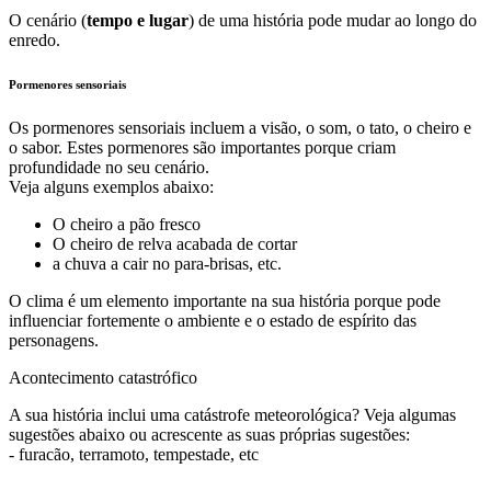
O cenário (
tempo e lugar
) de uma história pode mudar ao longo do
enredo.
Pormenores sensoriais
Os pormenores sensoriais incluem a visão, o som, o tato, o cheiro e
o sabor. Estes pormenores são importantes porque criam
profundidade no seu cenário.
Veja alguns exemplos abaixo:
O cheiro a pão fresco
O cheiro de relva acabada de cortar
a chuva a cair no para-brisas, etc.
O clima é um elemento importante na sua história porque pode
influenciar fortemente o ambiente e o estado de espírito das
personagens.
Acontecimento catastrófico
A sua história inclui uma catástrofe meteorológica? Veja algumas
sugestões abaixo ou acrescente as suas próprias sugestões:
- furacão, terramoto, tempestade, etc