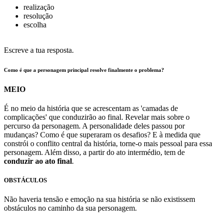
realização
resolução
escolha
Escreve a tua resposta.
Como é que a personagem principal resolve finalmente o problema?
MEIO
É no meio da história que se acrescentam as 'camadas de
complicações' que conduzirão ao final. Revelar mais sobre o
percurso da personagem. A personalidade deles passou por
mudanças? Como é que superaram os desafios? E à medida que
constrói o conflito central da história, torne-o mais pessoal para essa
personagem. Além disso, a partir do ato intermédio, tem de
conduzir ao ato final
.
OBSTÁCULOS
Não haveria tensão e emoção na sua história se não existissem
obstáculos no caminho da sua personagem.