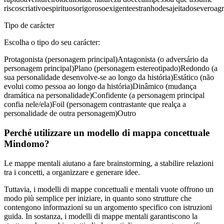
riscos
criativo
espirituoso
rigoroso
exigente
estranho
desajeitado
severo
agr
Tipo de carácter
Escolha o tipo do seu carácter:
Protagonista (personagem principal)
Antagonista (o adversário da
personagem principal)
Plano (personagem estereotipado)
Redondo (a
sua personalidade desenvolve-se ao longo da história)
Estático (não
evolui como pessoa ao longo da história)
Dinâmico (mudança
dramática na personalidade)
Confidente (a personagem principal
confia nele/ela)
Foil (personagem contrastante que realça a
personalidade de outra personagem)
Outro
Perché utilizzare un modello di mappa concettuale
Mindomo?
Le mappe mentali aiutano a fare brainstorming, a stabilire relazioni
tra i concetti, a organizzare e generare idee.
Tuttavia, i modelli di mappe concettuali e mentali vuote offrono un
modo più semplice per iniziare, in quanto sono strutture che
contengono informazioni su un argomento specifico con istruzioni
guida. In sostanza, i modelli di mappe mentali garantiscono la