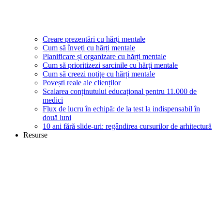
Creare prezentări cu hărți mentale
Cum să înveți cu hărți mentale
Planificare și organizare cu hărți mentale
Cum să prioritizezi sarcinile cu hărți mentale
Cum să creezi notițe cu hărți mentale
Povești reale ale clienților
Scalarea conținutului educațional pentru 11.000 de
medici
Flux de lucru în echipă: de la test la indispensabil în
două luni
10 ani fără slide-uri: regândirea cursurilor de arhitectură
Resurse