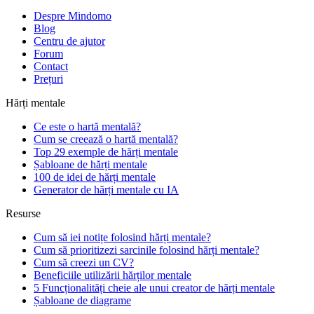
Despre Mindomo
Blog
Centru de ajutor
Forum
Contact
Prețuri
Hărți mentale
Ce este o hartă mentală?
Cum se creează o hartă mentală?
Top 29 exemple de hărți mentale
Șabloane de hărți mentale
100 de idei de hărți mentale
Generator de hărți mentale cu IA
Resurse
Cum să iei notițe folosind hărți mentale?
Cum să prioritizezi sarcinile folosind hărți mentale?
Cum să creezi un CV?
Beneficiile utilizării hărților mentale
5 Funcționalități cheie ale unui creator de hărți mentale
Șabloane de diagrame