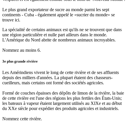
Le plus grand exportateur de sucre au monde parmi les sept
continents - Cuba - également appelé le «sucrier du monde» se
trouve ici.
La spécialité de certains animaux est qu'ils ne se trouvent que dans
une région particulière et nulle part ailleurs dans le monde.
L'Amérique du Nord abrite de nombreux animaux incroyables.
Nommez au moins 6.
3e plus grande rivière
Les Amérindiens vivent le long de cette rivière et de ses affluents
depuis des milliers d'années. La plupart étaient des chasseurs-
cueilleurs, mais certains ont formé des sociétés agricoles.
Formé de couches épaisses des dépôts de limon de la rivière, la baie
de cette rivière est l'une des régions les plus fertiles des États-Unis;
les bateaux à vapeur étaient largement utilisés au XIXe et au début
du XXe siècle pour expédier des produits agricoles et industriels.
Nommez cette rivière.