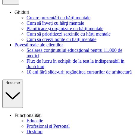
Ghiduri
Creare prezentări cu hărți mentale
Cum să înveți cu hărți mentale
Planificare și organizare cu hărți mentale
Cum să prioritizezi sarcinile cu hărți mentale
Cum să creezi notițe cu hărți mentale
Povești reale ale clienților
Scalarea conținutului educațional pentru 11.000 de
medici
Flux de lucru în echipă: de la test la indispensabil în
două luni
10 ani fără slide-uri: regândirea cursurilor de arhitectură
Resurse
Funcționalități
Educație
Profesional și Personal
Desktop