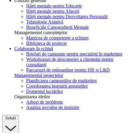
Utilizări generale
Hărți mentale pentru Educație
Hărți mentale pentru Afaceri
Hărți mentale pentru Dezvoltarea Personală
Tehnologie Asistivă
Beneficiile Cartografierii Mentale
Managementul cunoștințelor
Matricea de competențe a echipei
Biblioteca de proiecte
Colaborare în echipă
Briefuri de campanie pentru specialiști în marketing
Workshopuri de descoperire a clientului pentru
consultanți
Parcursuri de onboarding pentru HR și L&D
Managementul proiectelor
Planificarea campaniilor de marketing
Coordonarea instruirii angajaților
Domeniul lucrărilor
Organizarea ideilor
Arbori de probleme
Analiza nevoilor de instruire
Soluții