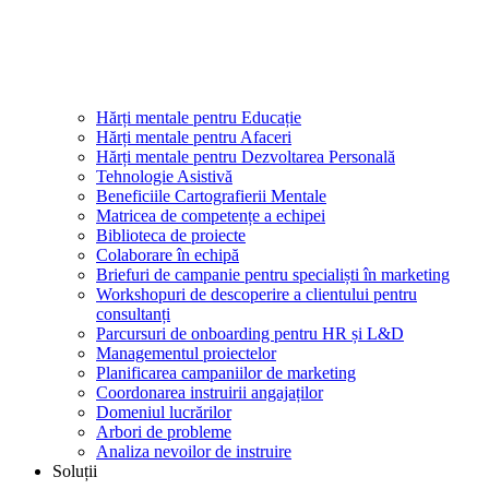
Hărți mentale pentru Educație
Hărți mentale pentru Afaceri
Hărți mentale pentru Dezvoltarea Personală
Tehnologie Asistivă
Beneficiile Cartografierii Mentale
Matricea de competențe a echipei
Biblioteca de proiecte
Colaborare în echipă
Briefuri de campanie pentru specialiști în marketing
Workshopuri de descoperire a clientului pentru
consultanți
Parcursuri de onboarding pentru HR și L&D
Managementul proiectelor
Planificarea campaniilor de marketing
Coordonarea instruirii angajaților
Domeniul lucrărilor
Arbori de probleme
Analiza nevoilor de instruire
Soluții