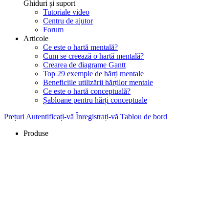
Ghiduri și suport
Tutoriale video
Centru de ajutor
Forum
Articole
Ce este o hartă mentală?
Cum se creează o hartă mentală?
Crearea de diagrame Gantt
Top 29 exemple de hărți mentale
Beneficiile utilizării hărților mentale
Ce este o hartă conceptuală?
Șabloane pentru hărți conceptuale
Prețuri
Autentificați-vă
Înregistrați-vă
Tablou de bord
Produse