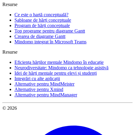
Resurse
Ce este o hartă conceptuală?
Șabloane de hărți conceptuale
Program de hărți conceptuale
Top programe pentru diagrame Gantt
Crearea de diagrame Gantt
Mindomo integrat în Microsoft Teams
Resurse
Eficiența hărților mentale Mindomo în educație
Neurodiversitate: Mindomo ca tehnologie asistivă
Idei de hărți mentale pentru elevi și studenți
Integrări cu alte aplicații
Alternative pentru MindMeister
Alternative pentru Xmind
Alternative pentru MindManager
© 2026