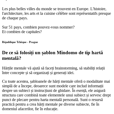
Les plus belles villes du monde se trouvent en Europe. L'histoire,
l'architecture, les arts et la cuisine célèbre sont représentatifs presque
de chaque pays.
Sur 51 pays, combien pouvez-vous nommer?
Et combien de capitales?
République Tchèque - Prague
De ce să folosiți un șablon Mindomo de tip hartă
mentală?
Hărțile mentale vă ajută să faceți brainstorming, să stabiliți relații
între concepte și să organizați și generați idei.
Cu toate acestea, șabloanele de hărți mentale oferă o modalitate mai
simplă de a începe, deoarece sunt modele care includ informații
despre un subiect și instrucțiuni de ghidare. În esență, ele asigură
structura care combină toate elementele unui subiect și servesc drept
punct de plecare pentru harta mentală personală. Sunt o resursă
practică pentru a crea hărți mentale pe diverse subiecte, fie în
domeniul afacerilor, fie în educație.