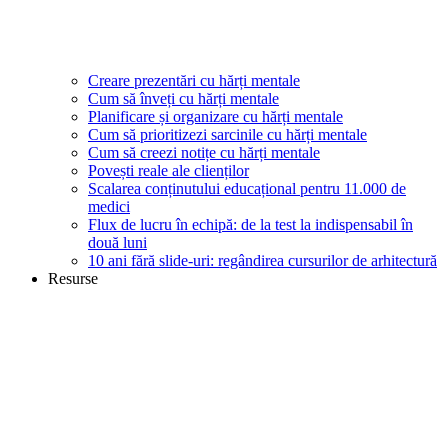
Creare prezentări cu hărți mentale
Cum să înveți cu hărți mentale
Planificare și organizare cu hărți mentale
Cum să prioritizezi sarcinile cu hărți mentale
Cum să creezi notițe cu hărți mentale
Povești reale ale clienților
Scalarea conținutului educațional pentru 11.000 de
medici
Flux de lucru în echipă: de la test la indispensabil în
două luni
10 ani fără slide-uri: regândirea cursurilor de arhitectură
Resurse