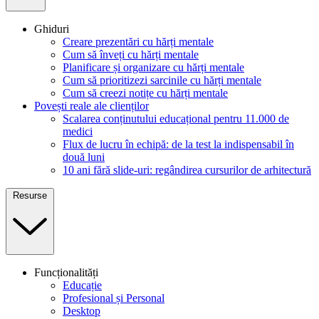
Ghiduri
Creare prezentări cu hărți mentale
Cum să înveți cu hărți mentale
Planificare și organizare cu hărți mentale
Cum să prioritizezi sarcinile cu hărți mentale
Cum să creezi notițe cu hărți mentale
Povești reale ale clienților
Scalarea conținutului educațional pentru 11.000 de
medici
Flux de lucru în echipă: de la test la indispensabil în
două luni
10 ani fără slide-uri: regândirea cursurilor de arhitectură
Resurse
Funcționalități
Educație
Profesional și Personal
Desktop