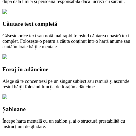
după data limită și persoana responsabilă dacă lucrezi cu sarcini.
Căutare text completă
Găsește orice text sau notă mai rapid folosind căutarea noastră text
complet. Folosește-o pentru a căuta conținut într-o hartă anume sau
caută în toate hărțile mentale.
Foraj în adâncime
Alege să te concentrezi pe un singur subiect sau ramură și ascunde
restul hărții folosind funcția de foraj în adâncime.
Șabloane
Începe harta mentală cu un șablon și ai o structură prestabilită cu
instrucțiuni de ghidare.