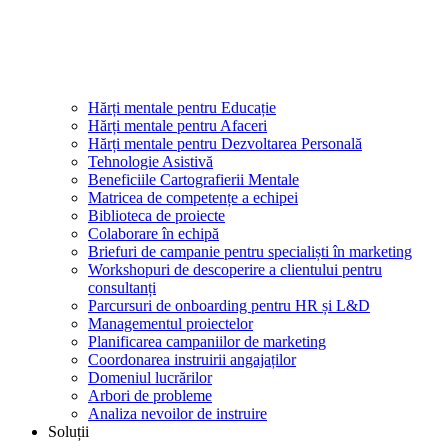
Hărți mentale pentru Educație
Hărți mentale pentru Afaceri
Hărți mentale pentru Dezvoltarea Personală
Tehnologie Asistivă
Beneficiile Cartografierii Mentale
Matricea de competențe a echipei
Biblioteca de proiecte
Colaborare în echipă
Briefuri de campanie pentru specialiști în marketing
Workshopuri de descoperire a clientului pentru
consultanți
Parcursuri de onboarding pentru HR și L&D
Managementul proiectelor
Planificarea campaniilor de marketing
Coordonarea instruirii angajaților
Domeniul lucrărilor
Arbori de probleme
Analiza nevoilor de instruire
Soluții