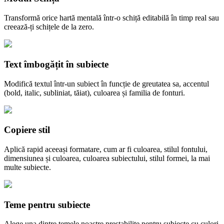
Transformă orice hartă mentală într-o schiță editabilă în timp real sau
creează-ți schițele de la zero.
Text îmbogățit în subiecte
Modifică textul într-un subiect în funcție de greutatea sa, accentul
(bold, italic, subliniat, tăiat), culoarea și familia de fonturi.
Copiere stil
Aplică rapid aceeași formatare, cum ar fi culoarea, stilul fontului,
dimensiunea și culoarea, culoarea subiectului, stilul formei, la mai
multe subiecte.
Teme pentru subiecte
Alege una dintre temele noastre prestabilite pentru subiecte cu culori