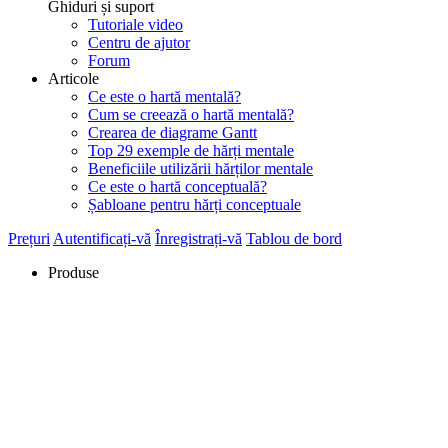
Ghiduri și suport
Tutoriale video
Centru de ajutor
Forum
Articole
Ce este o hartă mentală?
Cum se creează o hartă mentală?
Crearea de diagrame Gantt
Top 29 exemple de hărți mentale
Beneficiile utilizării hărților mentale
Ce este o hartă conceptuală?
Șabloane pentru hărți conceptuale
Prețuri
Autentificați-vă
Înregistrați-vă
Tablou de bord
Produse