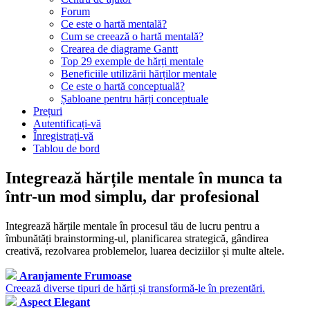
Forum
Ce este o hartă mentală?
Cum se creează o hartă mentală?
Crearea de diagrame Gantt
Top 29 exemple de hărți mentale
Beneficiile utilizării hărților mentale
Ce este o hartă conceptuală?
Șabloane pentru hărți conceptuale
Prețuri
Autentificați-vă
Înregistrați-vă
Tablou de bord
Integrează hărțile mentale în munca ta
într-un mod simplu, dar profesional
Integrează hărțile mentale în procesul tău de lucru pentru a
îmbunătăți brainstorming-ul, planificarea strategică, gândirea
creativă, rezolvarea problemelor, luarea deciziilor și multe altele.
Aranjamente Frumoase
Creează diverse tipuri de hărți și transformă-le în prezentări.
Aspect Elegant