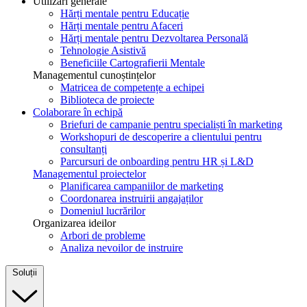
Utilizări generale
Hărți mentale pentru Educație
Hărți mentale pentru Afaceri
Hărți mentale pentru Dezvoltarea Personală
Tehnologie Asistivă
Beneficiile Cartografierii Mentale
Managementul cunoștințelor
Matricea de competențe a echipei
Biblioteca de proiecte
Colaborare în echipă
Briefuri de campanie pentru specialiști în marketing
Workshopuri de descoperire a clientului pentru
consultanți
Parcursuri de onboarding pentru HR și L&D
Managementul proiectelor
Planificarea campaniilor de marketing
Coordonarea instruirii angajaților
Domeniul lucrărilor
Organizarea ideilor
Arbori de probleme
Analiza nevoilor de instruire
Soluții