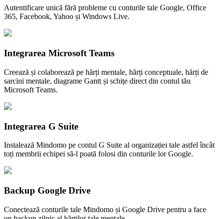
Autentificare unică fără probleme cu conturile tale Google, Office
365, Facebook, Yahoo și Windows Live.
Integrarea Microsoft Teams
Creează și colaborează pe hărți mentale, hărți conceptuale, hărți de
sarcini mentale, diagrame Gantt și schițe direct din contul tău
Microsoft Teams.
Integrarea G Suite
Instalează Mindomo pe contul G Suite al organizației tale astfel încât
toți membrii echipei să-l poată folosi din conturile lor Google.
Backup Google Drive
Conectează conturile tale Mindomo și Google Drive pentru a face
un backup zilnic al hărților tale mentale.