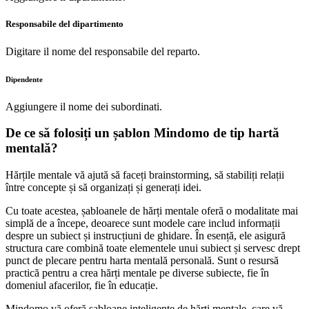
Responsabile del dipartimento
Digitare il nome del responsabile del reparto.
Dipendente
Aggiungere il nome dei subordinati.
De ce să folosiți un șablon Mindomo de tip hartă
mentală?
Hărțile mentale vă ajută să faceți brainstorming, să stabiliți relații
între concepte și să organizați și generați idei.
Cu toate acestea, șabloanele de hărți mentale oferă o modalitate mai
simplă de a începe, deoarece sunt modele care includ informații
despre un subiect și instrucțiuni de ghidare. În esență, ele asigură
structura care combină toate elementele unui subiect și servesc drept
punct de plecare pentru harta mentală personală. Sunt o resursă
practică pentru a crea hărți mentale pe diverse subiecte, fie în
domeniul afacerilor, fie în educație.
Mindomo vă oferă șabloane inteligente de hărți mentale, care vă