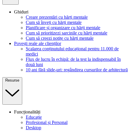
Ghiduri
Creare prezentări cu hărți mentale
Cum să înveți cu hărți mentale
Planificare și organizare cu hărți mentale
Cum să prioritizezi sarcinile cu hărți mentale
Cum să creezi notițe cu hărți mentale
Povești reale ale clienților
Scalarea conținutului educațional pentru 11.000 de
medici
Flux de lucru în echipă: de la test la indispensabil în
două luni
10 ani fără slide-uri: regândirea cursurilor de arhitectură
Resurse
Funcționalități
Educație
Profesional și Personal
Desktop