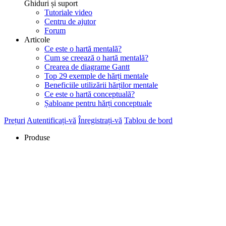
Ghiduri și suport
Tutoriale video
Centru de ajutor
Forum
Articole
Ce este o hartă mentală?
Cum se creează o hartă mentală?
Crearea de diagrame Gantt
Top 29 exemple de hărți mentale
Beneficiile utilizării hărților mentale
Ce este o hartă conceptuală?
Șabloane pentru hărți conceptuale
Prețuri
Autentificați-vă
Înregistrați-vă
Tablou de bord
Produse