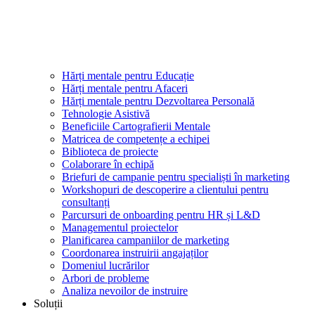
Hărți mentale pentru Educație
Hărți mentale pentru Afaceri
Hărți mentale pentru Dezvoltarea Personală
Tehnologie Asistivă
Beneficiile Cartografierii Mentale
Matricea de competențe a echipei
Biblioteca de proiecte
Colaborare în echipă
Briefuri de campanie pentru specialiști în marketing
Workshopuri de descoperire a clientului pentru
consultanți
Parcursuri de onboarding pentru HR și L&D
Managementul proiectelor
Planificarea campaniilor de marketing
Coordonarea instruirii angajaților
Domeniul lucrărilor
Arbori de probleme
Analiza nevoilor de instruire
Soluții