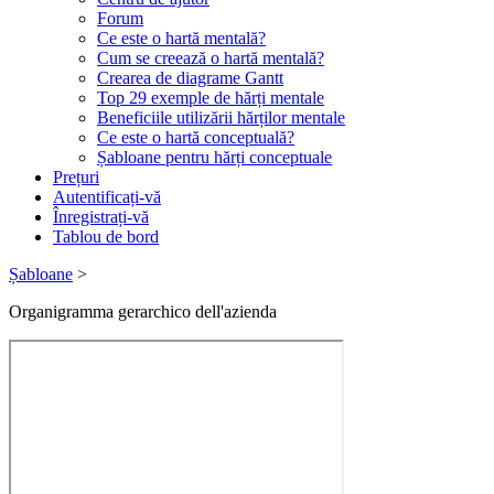
Forum
Ce este o hartă mentală?
Cum se creează o hartă mentală?
Crearea de diagrame Gantt
Top 29 exemple de hărți mentale
Beneficiile utilizării hărților mentale
Ce este o hartă conceptuală?
Șabloane pentru hărți conceptuale
Prețuri
Autentificați-vă
Înregistrați-vă
Tablou de bord
Șabloane
>
Organigramma gerarchico dell'azienda