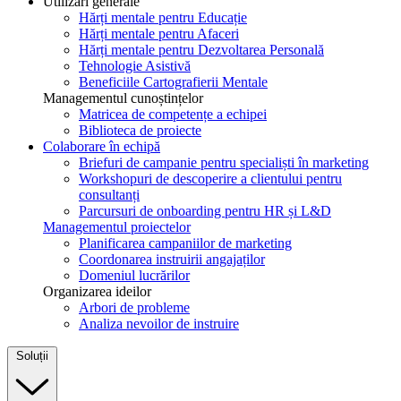
Utilizări generale
Hărți mentale pentru Educație
Hărți mentale pentru Afaceri
Hărți mentale pentru Dezvoltarea Personală
Tehnologie Asistivă
Beneficiile Cartografierii Mentale
Managementul cunoștințelor
Matricea de competențe a echipei
Biblioteca de proiecte
Colaborare în echipă
Briefuri de campanie pentru specialiști în marketing
Workshopuri de descoperire a clientului pentru
consultanți
Parcursuri de onboarding pentru HR și L&D
Managementul proiectelor
Planificarea campaniilor de marketing
Coordonarea instruirii angajaților
Domeniul lucrărilor
Organizarea ideilor
Arbori de probleme
Analiza nevoilor de instruire
Soluții