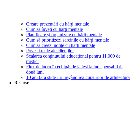
Creare prezentări cu hărți mentale
Cum să înveți cu hărți mentale
Planificare și organizare cu hărți mentale
Cum să prioritizezi sarcinile cu hărți mentale
Cum să creezi notițe cu hărți mentale
Povești reale ale clienților
Scalarea conținutului educațional pentru 11.000 de
medici
Flux de lucru în echipă: de la test la indispensabil în
două luni
10 ani fără slide-uri: regândirea cursurilor de arhitectură
Resurse