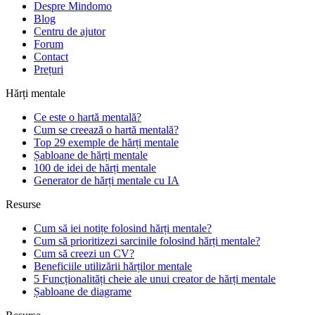
Despre Mindomo
Blog
Centru de ajutor
Forum
Contact
Prețuri
Hărți mentale
Ce este o hartă mentală?
Cum se creează o hartă mentală?
Top 29 exemple de hărți mentale
Șabloane de hărți mentale
100 de idei de hărți mentale
Generator de hărți mentale cu IA
Resurse
Cum să iei notițe folosind hărți mentale?
Cum să prioritizezi sarcinile folosind hărți mentale?
Cum să creezi un CV?
Beneficiile utilizării hărților mentale
5 Funcționalități cheie ale unui creator de hărți mentale
Șabloane de diagrame