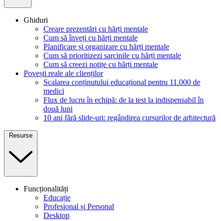
Ghiduri
Creare prezentări cu hărți mentale
Cum să înveți cu hărți mentale
Planificare și organizare cu hărți mentale
Cum să prioritizezi sarcinile cu hărți mentale
Cum să creezi notițe cu hărți mentale
Povești reale ale clienților
Scalarea conținutului educațional pentru 11.000 de
medici
Flux de lucru în echipă: de la test la indispensabil în
două luni
10 ani fără slide-uri: regândirea cursurilor de arhitectură
Resurse
Funcționalități
Educație
Profesional și Personal
Desktop