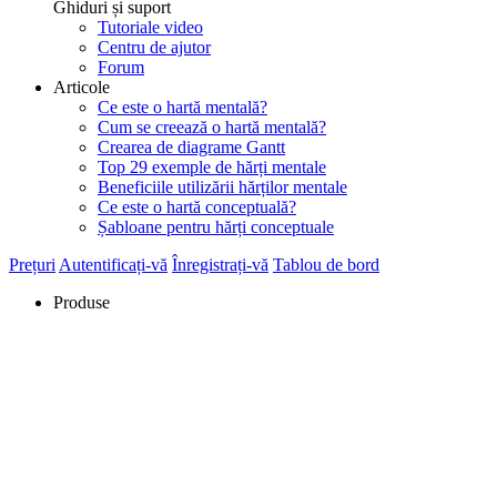
Ghiduri și suport
Tutoriale video
Centru de ajutor
Forum
Articole
Ce este o hartă mentală?
Cum se creează o hartă mentală?
Crearea de diagrame Gantt
Top 29 exemple de hărți mentale
Beneficiile utilizării hărților mentale
Ce este o hartă conceptuală?
Șabloane pentru hărți conceptuale
Prețuri
Autentificați-vă
Înregistrați-vă
Tablou de bord
Produse