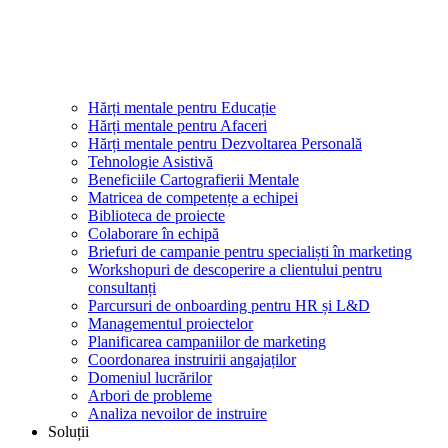
Hărți mentale pentru Educație
Hărți mentale pentru Afaceri
Hărți mentale pentru Dezvoltarea Personală
Tehnologie Asistivă
Beneficiile Cartografierii Mentale
Matricea de competențe a echipei
Biblioteca de proiecte
Colaborare în echipă
Briefuri de campanie pentru specialiști în marketing
Workshopuri de descoperire a clientului pentru
consultanți
Parcursuri de onboarding pentru HR și L&D
Managementul proiectelor
Planificarea campaniilor de marketing
Coordonarea instruirii angajaților
Domeniul lucrărilor
Arbori de probleme
Analiza nevoilor de instruire
Soluții