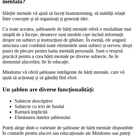
mentală?
Hărțile mentale vă ajută să faceți brainstorming, să stabiliți relații
între concepte și să organizați și generați idei.
Cu toate acestea, șabloanele de hărți mentale oferă o modalitate mai
simplă de a începe, deoarece sunt modele care includ informații
despre un subiect și instrucțiuni de ghidare. În esență, ele asigură
structura care combină toate elementele unui subiect și servesc drept
punct de plecare pentru harta mentală personală. Sunt o resursă
practică pentru a crea hărți mentale pe diverse subiecte, fie în
domeniul afacerilor, fie în educație.
Mindomo vă oferă șabloane inteligente de hărți mentale, care vă
ajută să acționați și să gândiți fără efort.
Un șablon are diverse funcționalități:
Subiecte descriptive
Subiecte cu text de fundal
Ramură implicită
Eliminarea datelor șablonului
Puteți alege dintr-o varietate de șabloane de hărți mentale disponibile
în conturile pentru afaceri sau educaționale ale Mindomo sau puteți