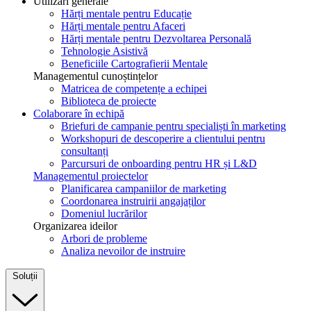
Utilizări generale
Hărți mentale pentru Educație
Hărți mentale pentru Afaceri
Hărți mentale pentru Dezvoltarea Personală
Tehnologie Asistivă
Beneficiile Cartografierii Mentale
Managementul cunoștințelor
Matricea de competențe a echipei
Biblioteca de proiecte
Colaborare în echipă
Briefuri de campanie pentru specialiști în marketing
Workshopuri de descoperire a clientului pentru
consultanți
Parcursuri de onboarding pentru HR și L&D
Managementul proiectelor
Planificarea campaniilor de marketing
Coordonarea instruirii angajaților
Domeniul lucrărilor
Organizarea ideilor
Arbori de probleme
Analiza nevoilor de instruire
Soluții