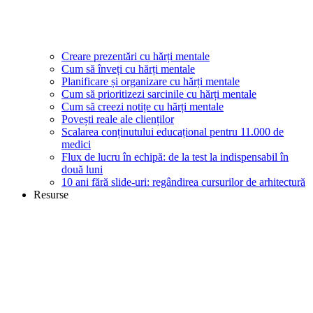
Creare prezentări cu hărți mentale
Cum să înveți cu hărți mentale
Planificare și organizare cu hărți mentale
Cum să prioritizezi sarcinile cu hărți mentale
Cum să creezi notițe cu hărți mentale
Povești reale ale clienților
Scalarea conținutului educațional pentru 11.000 de
medici
Flux de lucru în echipă: de la test la indispensabil în
două luni
10 ani fără slide-uri: regândirea cursurilor de arhitectură
Resurse