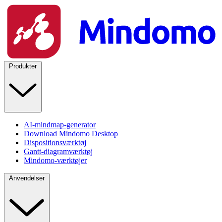
Produkter
AI-mindmap-generator
Download Mindomo Desktop
Dispositionsværktøj
Gantt-diagramværktøj
Mindomo-værktøjer
Anvendelser