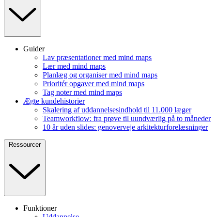
Guider
Lav præsentationer med mind maps
Lær med mind maps
Planlæg og organiser med mind maps
Prioritér opgaver med mind maps
Tag noter med mind maps
Ægte kundehistorier
Skalering af uddannelsesindhold til 11.000 læger
Teamworkflow: fra prøve til uundværlig på to måneder
10 år uden slides: genoverveje arkitekturforelæsninger
Ressourcer
Funktioner
Uddannelse