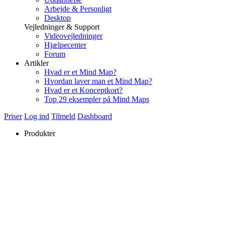
Arbejde & Personligt
Desktop
Vejledninger & Support
Videovejledninger
Hjælpecenter
Forum
Artikler
Hvad er et Mind Map?
Hvordan laver man et Mind Map?
Hvad er et Konceptkort?
Top 29 eksempler på Mind Maps
Priser
Log ind
Tilmeld
Dashboard
Produkter