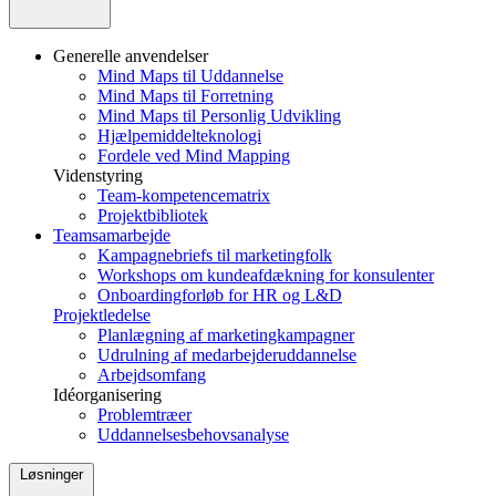
Generelle anvendelser
Mind Maps til Uddannelse
Mind Maps til Forretning
Mind Maps til Personlig Udvikling
Hjælpemiddelteknologi
Fordele ved Mind Mapping
Videnstyring
Team-kompetencematrix
Projektbibliotek
Teamsamarbejde
Kampagnebriefs til marketingfolk
Workshops om kundeafdækning for konsulenter
Onboardingforløb for HR og L&D
Projektledelse
Planlægning af marketingkampagner
Udrulning af medarbejderuddannelse
Arbejdsomfang
Idéorganisering
Problemtræer
Uddannelsesbehovsanalyse
Løsninger