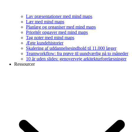
Lav præsentationer med mind maps
Lær med mind maps
Planlæg og organiser med mind maps
Prioritér opgaver med mind maps
Tag noter med mind maps
Ægte kundehistorier
Skalering af uddannelsesindhold til 11.000 læger
Teamworkflow: fra prøve til uundværlig på to måneder
10 år uden slides: genoverveje arkitekturforelæsninger
Ressourcer