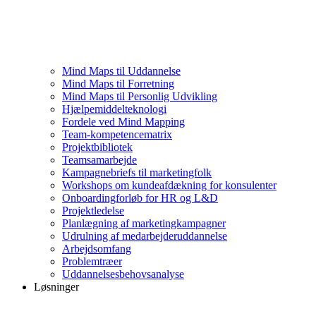
Mind Maps til Uddannelse
Mind Maps til Forretning
Mind Maps til Personlig Udvikling
Hjælpemiddelteknologi
Fordele ved Mind Mapping
Team-kompetencematrix
Projektbibliotek
Teamsamarbejde
Kampagnebriefs til marketingfolk
Workshops om kundeafdækning for konsulenter
Onboardingforløb for HR og L&D
Projektledelse
Planlægning af marketingkampagner
Udrulning af medarbejderuddannelse
Arbejdsomfang
Problemtræer
Uddannelsesbehovsanalyse
Løsninger