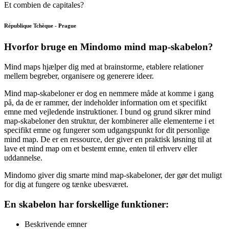
Et combien de capitales?
République Tchèque - Prague
Hvorfor bruge en Mindomo mind map-skabelon?
Mind maps hjælper dig med at brainstorme, etablere relationer
mellem begreber, organisere og generere ideer.
Mind map-skabeloner er dog en nemmere måde at komme i gang
på, da de er rammer, der indeholder information om et specifikt
emne med vejledende instruktioner. I bund og grund sikrer mind
map-skabeloner den struktur, der kombinerer alle elementerne i et
specifikt emne og fungerer som udgangspunkt for dit personlige
mind map. De er en ressource, der giver en praktisk løsning til at
lave et mind map om et bestemt emne, enten til erhverv eller
uddannelse.
Mindomo giver dig smarte mind map-skabeloner, der gør det muligt
for dig at fungere og tænke ubesværet.
En skabelon har forskellige funktioner:
Beskrivende emner