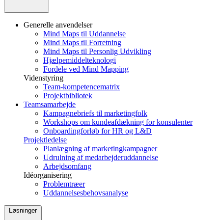
Generelle anvendelser
Mind Maps til Uddannelse
Mind Maps til Forretning
Mind Maps til Personlig Udvikling
Hjælpemiddelteknologi
Fordele ved Mind Mapping
Videnstyring
Team-kompetencematrix
Projektbibliotek
Teamsamarbejde
Kampagnebriefs til marketingfolk
Workshops om kundeafdækning for konsulenter
Onboardingforløb for HR og L&D
Projektledelse
Planlægning af marketingkampagner
Udrulning af medarbejderuddannelse
Arbejdsomfang
Idéorganisering
Problemtræer
Uddannelsesbehovsanalyse
Løsninger