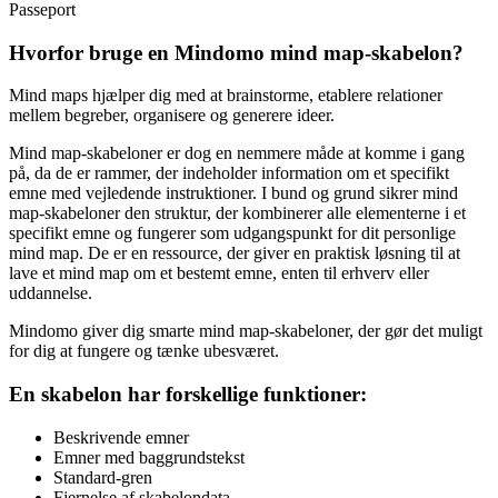
Passeport
Hvorfor bruge en Mindomo mind map-skabelon?
Mind maps hjælper dig med at brainstorme, etablere relationer
mellem begreber, organisere og generere ideer.
Mind map-skabeloner er dog en nemmere måde at komme i gang
på, da de er rammer, der indeholder information om et specifikt
emne med vejledende instruktioner. I bund og grund sikrer mind
map-skabeloner den struktur, der kombinerer alle elementerne i et
specifikt emne og fungerer som udgangspunkt for dit personlige
mind map. De er en ressource, der giver en praktisk løsning til at
lave et mind map om et bestemt emne, enten til erhverv eller
uddannelse.
Mindomo giver dig smarte mind map-skabeloner, der gør det muligt
for dig at fungere og tænke ubesværet.
En skabelon har forskellige funktioner:
Beskrivende emner
Emner med baggrundstekst
Standard-gren
Fjernelse af skabelondata