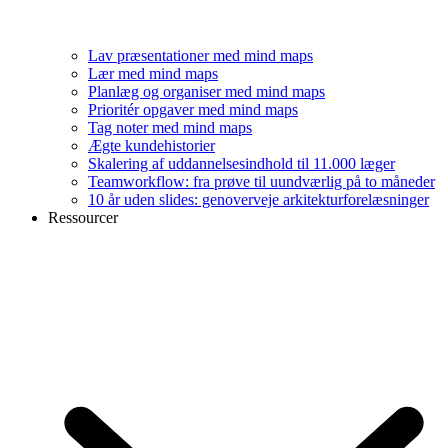
Lav præsentationer med mind maps
Lær med mind maps
Planlæg og organiser med mind maps
Prioritér opgaver med mind maps
Tag noter med mind maps
Ægte kundehistorier
Skalering af uddannelsesindhold til 11.000 læger
Teamworkflow: fra prøve til uundværlig på to måneder
10 år uden slides: genoverveje arkitekturforelæsninger
Ressourcer