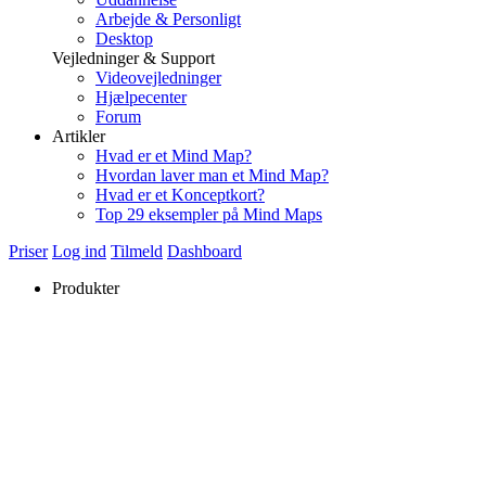
Arbejde & Personligt
Desktop
Vejledninger & Support
Videovejledninger
Hjælpecenter
Forum
Artikler
Hvad er et Mind Map?
Hvordan laver man et Mind Map?
Hvad er et Konceptkort?
Top 29 eksempler på Mind Maps
Priser
Log ind
Tilmeld
Dashboard
Produkter