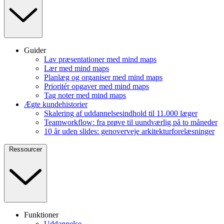
Guider
Lav præsentationer med mind maps
Lær med mind maps
Planlæg og organiser med mind maps
Prioritér opgaver med mind maps
Tag noter med mind maps
Ægte kundehistorier
Skalering af uddannelsesindhold til 11.000 læger
Teamworkflow: fra prøve til uundværlig på to måneder
10 år uden slides: genoverveje arkitekturforelæsninger
Ressourcer
Funktioner
Uddannelse