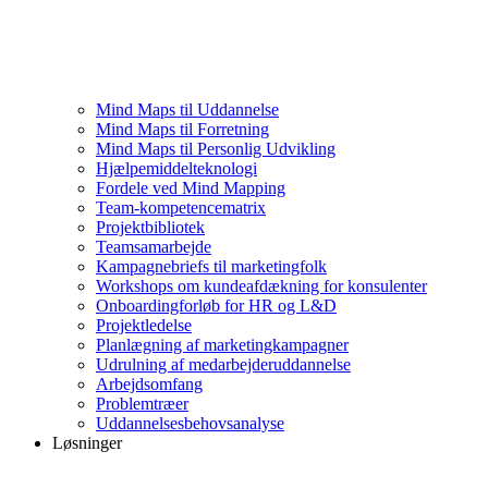
Mind Maps til Uddannelse
Mind Maps til Forretning
Mind Maps til Personlig Udvikling
Hjælpemiddelteknologi
Fordele ved Mind Mapping
Team-kompetencematrix
Projektbibliotek
Teamsamarbejde
Kampagnebriefs til marketingfolk
Workshops om kundeafdækning for konsulenter
Onboardingforløb for HR og L&D
Projektledelse
Planlægning af marketingkampagner
Udrulning af medarbejderuddannelse
Arbejdsomfang
Problemtræer
Uddannelsesbehovsanalyse
Løsninger