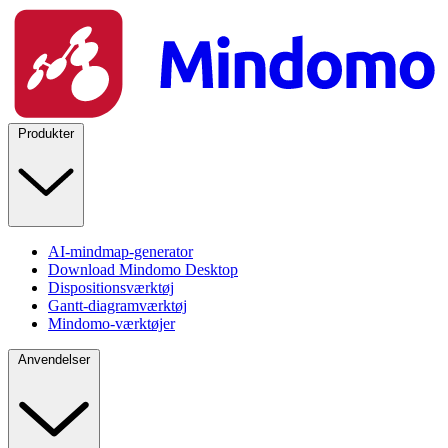
Produkter
AI-mindmap-generator
Download Mindomo Desktop
Dispositionsværktøj
Gantt-diagramværktøj
Mindomo-værktøjer
Anvendelser