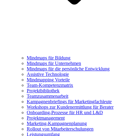
Mindmaps für Bildung
Mindmaps für Unternehmen
Mindmaps für die persönliche Entwicklung
Assistive Technologie
Mindmapping Vorteile
Team-Kompetenzmatrix
Projektbibliothek
Teamzusammenarbeit
Kampagnenbriefings für Marketingfachleute
Workshops zur Kundenermittlung für Berater
Onboarding-Prozesse für HR und L&D
Projektmanagement
Marketing-Kampagnenplanung
Rollout von Mitarbeiterschulungen
Leistungsumfang