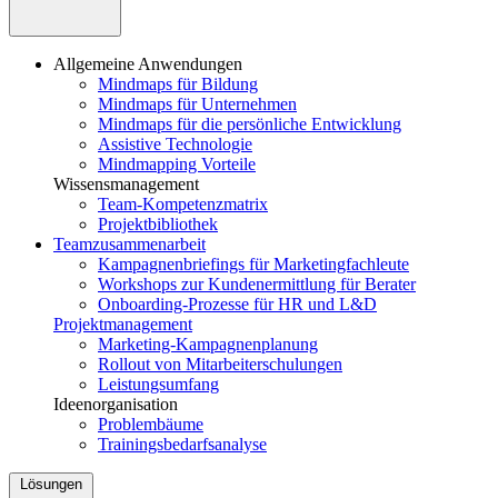
Allgemeine Anwendungen
Mindmaps für Bildung
Mindmaps für Unternehmen
Mindmaps für die persönliche Entwicklung
Assistive Technologie
Mindmapping Vorteile
Wissensmanagement
Team-Kompetenzmatrix
Projektbibliothek
Teamzusammenarbeit
Kampagnenbriefings für Marketingfachleute
Workshops zur Kundenermittlung für Berater
Onboarding-Prozesse für HR und L&D
Projektmanagement
Marketing-Kampagnenplanung
Rollout von Mitarbeiterschulungen
Leistungsumfang
Ideenorganisation
Problembäume
Trainingsbedarfsanalyse
Lösungen