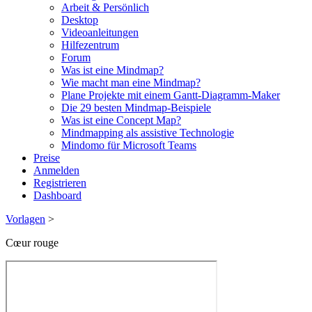
Arbeit & Persönlich
Desktop
Videoanleitungen
Hilfezentrum
Forum
Was ist eine Mindmap?
Wie macht man eine Mindmap?
Plane Projekte mit einem Gantt-Diagramm-Maker
Die 29 besten Mindmap-Beispiele
Was ist eine Concept Map?
Mindmapping als assistive Technologie
Mindomo für Microsoft Teams
Preise
Anmelden
Registrieren
Dashboard
Vorlagen
>
Cœur rouge