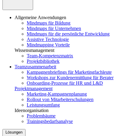
Allgemeine Anwendungen
Mindmaps für Bildung
Mindmaps für Unternehmen
Mindmaps für die persönliche Entwicklung
Assistive Technologie
Mindmapping Vorteile
Wissensmanagement
Team-Kompetenzmatrix
Projektbibliothek
Teamzusammenarbeit
Kampagnenbriefings für Marketingfachleute
Workshops zur Kundenermittlung für Berater
Onboarding-Prozesse für HR und L&D
Projektmanagement
Marketing-Kampagnenplanung
Rollout von Mitarbeiterschulungen
Leistungsumfang
Ideenorganisation
Problembäume
Trainingsbedarfsanalyse
Lösungen