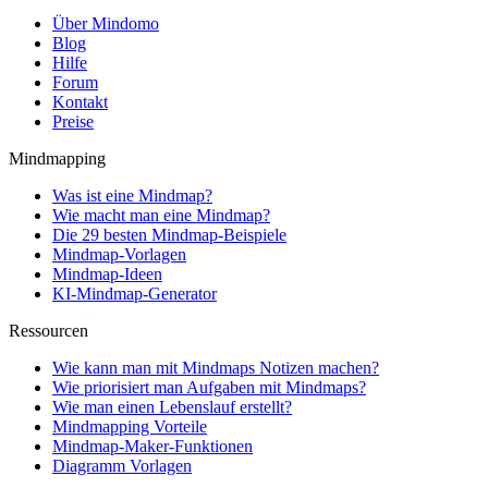
Über Mindomo
Blog
Hilfe
Forum
Kontakt
Preise
Mindmapping
Was ist eine Mindmap?
Wie macht man eine Mindmap?
Die 29 besten Mindmap-Beispiele
Mindmap-Vorlagen
Mindmap-Ideen
KI-Mindmap-Generator
Ressourcen
Wie kann man mit Mindmaps Notizen machen?
Wie priorisiert man Aufgaben mit Mindmaps?
Wie man einen Lebenslauf erstellt?
Mindmapping Vorteile
Mindmap-Maker-Funktionen
Diagramm Vorlagen