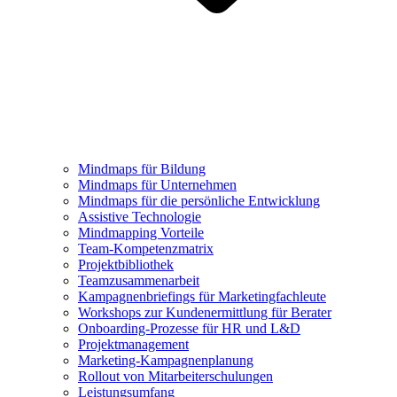
Mindmaps für Bildung
Mindmaps für Unternehmen
Mindmaps für die persönliche Entwicklung
Assistive Technologie
Mindmapping Vorteile
Team-Kompetenzmatrix
Projektbibliothek
Teamzusammenarbeit
Kampagnenbriefings für Marketingfachleute
Workshops zur Kundenermittlung für Berater
Onboarding-Prozesse für HR und L&D
Projektmanagement
Marketing-Kampagnenplanung
Rollout von Mitarbeiterschulungen
Leistungsumfang