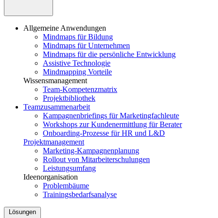
Allgemeine Anwendungen
Mindmaps für Bildung
Mindmaps für Unternehmen
Mindmaps für die persönliche Entwicklung
Assistive Technologie
Mindmapping Vorteile
Wissensmanagement
Team-Kompetenzmatrix
Projektbibliothek
Teamzusammenarbeit
Kampagnenbriefings für Marketingfachleute
Workshops zur Kundenermittlung für Berater
Onboarding-Prozesse für HR und L&D
Projektmanagement
Marketing-Kampagnenplanung
Rollout von Mitarbeiterschulungen
Leistungsumfang
Ideenorganisation
Problembäume
Trainingsbedarfsanalyse
Lösungen