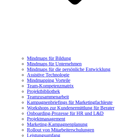
Mindmaps für Bildung
Mindmaps für Unternehmen
Mindmaps für die persönliche Entwicklung
Assistive Technologie
Mindmapping Vorteile
Team-Kompetenzmatrix
Projektbibliothek
Teamzusammenarbeit
Kampagnenbriefings für Marketingfachleute
Workshops zur Kundenermittlung für Berater
Onboarding-Prozesse für HR und L&D
Projektmanagement
Marketing-Kampagnenplanung
Rollout von Mitarbeiterschulungen
Leistungsumfang