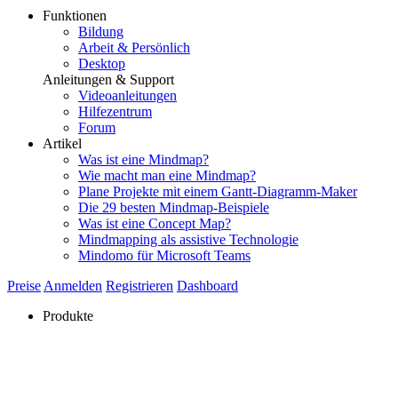
Funktionen
Bildung
Arbeit & Persönlich
Desktop
Anleitungen & Support
Videoanleitungen
Hilfezentrum
Forum
Artikel
Was ist eine Mindmap?
Wie macht man eine Mindmap?
Plane Projekte mit einem Gantt-Diagramm-Maker
Die 29 besten Mindmap-Beispiele
Was ist eine Concept Map?
Mindmapping als assistive Technologie
Mindomo für Microsoft Teams
Preise
Anmelden
Registrieren
Dashboard
Produkte