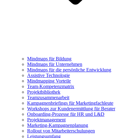
Mindmaps für Bildung
Mindmaps für Unternehmen
Mindmaps für die persönliche Entwicklung
Assistive Technologie
Mindmapping Vorteile
Team-Kompetenzmatrix
Projektbibliothek
Teamzusammenarbeit
Kampagnenbriefings für Marketingfachleute
Workshops zur Kundenermittlung für Berater
Onboarding-Prozesse für HR und L&D
Projektmanagement
Marketing-Kampagnenplanung
Rollout von Mitarbeiterschulungen
Leistungsumfang