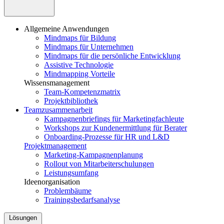
Allgemeine Anwendungen
Mindmaps für Bildung
Mindmaps für Unternehmen
Mindmaps für die persönliche Entwicklung
Assistive Technologie
Mindmapping Vorteile
Wissensmanagement
Team-Kompetenzmatrix
Projektbibliothek
Teamzusammenarbeit
Kampagnenbriefings für Marketingfachleute
Workshops zur Kundenermittlung für Berater
Onboarding-Prozesse für HR und L&D
Projektmanagement
Marketing-Kampagnenplanung
Rollout von Mitarbeiterschulungen
Leistungsumfang
Ideenorganisation
Problembäume
Trainingsbedarfsanalyse
Lösungen