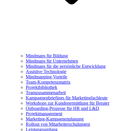
Mindmaps für Bildung
Mindmaps für Unternehmen
Mindmaps für die persönliche Entwicklung
Assistive Technologie
Mindmapping Vorteile
Team-Kompetenzmatrix
Projektbibliothek
Teamzusammenarbeit
Kampagnenbriefings für Marketingfachleute
Workshops zur Kundenermittlung für Berater
Onboarding-Prozesse für HR und L&D
Projektmanagement
Marketing-Kampagnenplanung
Rollout von Mitarbeiterschulungen
Leistungsumfang