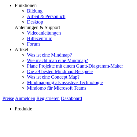
Funktionen
Bildung
Arbeit & Persönlich
Desktop
Anleitungen & Support
Videoanleitungen
Hilfezentrum
Forum
Artikel
Was ist eine Mindmap?
Wie macht man eine Mindmap?
Plane Projekte mit einem Gantt-Diagramm-Maker
Die 29 besten Mindmap-Beispiele
Was ist eine Concept Map?
Mindmapping als assistive Technologie
Mindomo für Microsoft Teams
Preise
Anmelden
Registrieren
Dashboard
Produkte