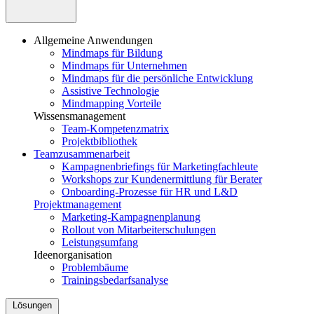
Allgemeine Anwendungen
Mindmaps für Bildung
Mindmaps für Unternehmen
Mindmaps für die persönliche Entwicklung
Assistive Technologie
Mindmapping Vorteile
Wissensmanagement
Team-Kompetenzmatrix
Projektbibliothek
Teamzusammenarbeit
Kampagnenbriefings für Marketingfachleute
Workshops zur Kundenermittlung für Berater
Onboarding-Prozesse für HR und L&D
Projektmanagement
Marketing-Kampagnenplanung
Rollout von Mitarbeiterschulungen
Leistungsumfang
Ideenorganisation
Problembäume
Trainingsbedarfsanalyse
Lösungen