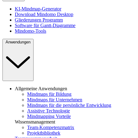
KI-Mindmap-Generator
Download Mindomo Desktop
Gliederungen Programm
Software für Gantt-Diagramme
Mindomo-Tools
Anwendungen
Allgemeine Anwendungen
Mindmaps für Bildung
Mindmaps für Unternehmen
Mindmaps für die persönliche Entwicklung
Assistive Technologie
Mindmapping Vorteile
Wissensmanagement
Team-Kompetenzmatrix
Projektbibliothek