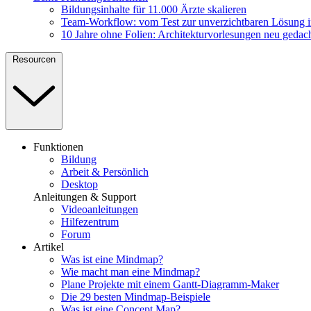
Bildungsinhalte für 11.000 Ärzte skalieren
Team-Workflow: vom Test zur unverzichtbaren Lösung 
10 Jahre ohne Folien: Architekturvorlesungen neu gedac
Resourcen
Funktionen
Bildung
Arbeit & Persönlich
Desktop
Anleitungen & Support
Videoanleitungen
Hilfezentrum
Forum
Artikel
Was ist eine Mindmap?
Wie macht man eine Mindmap?
Plane Projekte mit einem Gantt-Diagramm-Maker
Die 29 besten Mindmap-Beispiele
Was ist eine Concept Map?