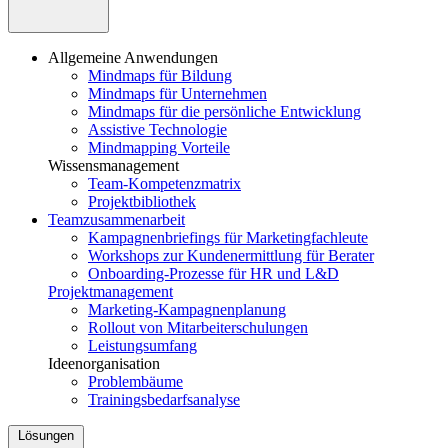
Allgemeine Anwendungen
Mindmaps für Bildung
Mindmaps für Unternehmen
Mindmaps für die persönliche Entwicklung
Assistive Technologie
Mindmapping Vorteile
Wissensmanagement
Team-Kompetenzmatrix
Projektbibliothek
Teamzusammenarbeit
Kampagnenbriefings für Marketingfachleute
Workshops zur Kundenermittlung für Berater
Onboarding-Prozesse für HR und L&D
Projektmanagement
Marketing-Kampagnenplanung
Rollout von Mitarbeiterschulungen
Leistungsumfang
Ideenorganisation
Problembäume
Trainingsbedarfsanalyse
Lösungen