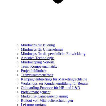
Mindmaps für Bildung
Mindmaps für Unternehmen
Mindmaps für die persönliche Entwicklung
Assistive Technologie
Mindmapping Vorteile
Team-Kompetenzmatrix
Projektbibliothek
Teamzusammenarbeit
Kampagnenbriefings für Marketingfachleute
Workshops zur Kundenermittlung für Berater
Onboarding-Prozesse für HR und L&D
Projektmanagement
Marketing-Kampagnenplanung
Rollout von Mitarbeiterschulungen
Leistungsumfang