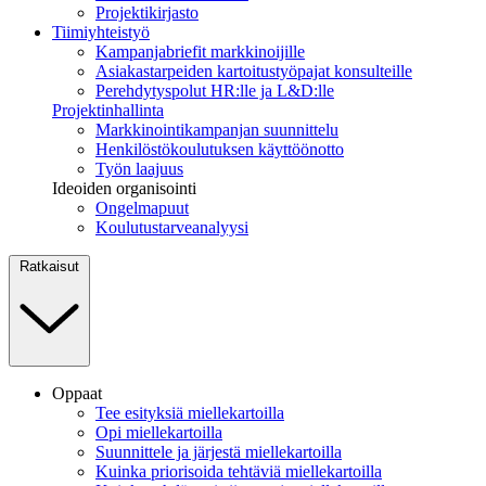
Projektikirjasto
Tiimiyhteistyö
Kampanjabriefit markkinoijille
Asiakastarpeiden kartoitustyöpajat konsulteille
Perehdytyspolut HR:lle ja L&D:lle
Projektinhallinta
Markkinointikampanjan suunnittelu
Henkilöstökoulutuksen käyttöönotto
Työn laajuus
Ideoiden organisointi
Ongelmapuut
Koulutustarveanalyysi
Ratkaisut
Oppaat
Tee esityksiä miellekartoilla
Opi miellekartoilla
Suunnittele ja järjestä miellekartoilla
Kuinka priorisoida tehtäviä miellekartoilla