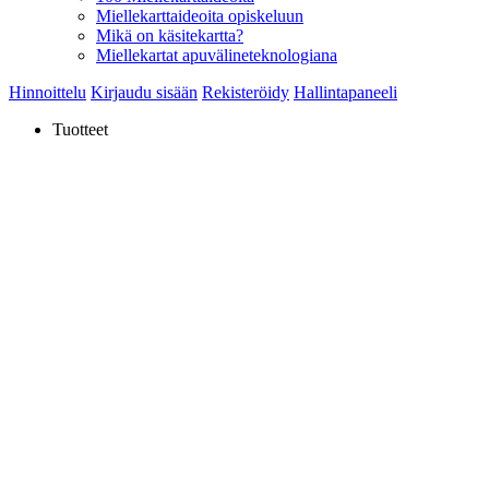
Miellekarttaideoita opiskeluun
Mikä on käsitekartta?
Miellekartat apuvälineteknologiana
Hinnoittelu
Kirjaudu sisään
Rekisteröidy
Hallintapaneeli
Tuotteet