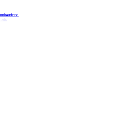
 kuukaudessa
ttelu