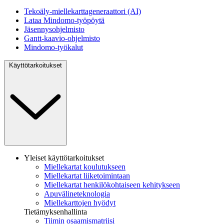
Tekoäly-miellekarttageneraattori (AI)
Lataa Mindomo-työpöytä
Jäsennysohjelmisto
Gantt-kaavio-ohjelmisto
Mindomo-työkalut
Käyttötarkoitukset
Yleiset käyttötarkoitukset
Miellekartat koulutukseen
Miellekartat liiketoimintaan
Miellekartat henkilökohtaiseen kehitykseen
Apuvälineteknologia
Miellekarttojen hyödyt
Tietämyksenhallinta
Tiimin osaamismatriisi