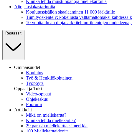
Kuinka tehdä muistiinpanoja miellekartoilla
Aitoja asiakastarinoita
Koulutussisällön skaalaaminen 11 000 lääkärille
Tiimityöskentely: kokeilusta välttämättömäksi kahdessa
10 vuotta ilman dioja: arkkitehtuuriluentojen uudelleenaja
Resurssit
Ominaisuudet
Koulutus
Työ & Henkilökohtainen
Työpöytä
Oppaat ja Tuki
Video-oppaat
Ohjekeskus
Foorumi
Artikkelit
Mikä on miellekartta?
Kuinka tehdä miellekartta?
29 parasta miellekarttaesimerkkiä
100 Miellekarttaideoita