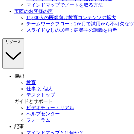
マインドマップでノートを取る方法
実際のお客様の声
11,000人の医師向け教育コンテンツの拡大
チームワークフロー：2か月で試用から不可欠な
スライドなしの10年：建築学の講義を再考
リソース
機能
教育
仕事 と 個人
デスクトップ
ガイドとサポート
ビデオチュートリアル
ヘルプセンター
フォーラム
記事
マインドマップとは何か？